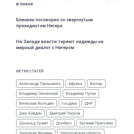
в покое
Блинкен поговорил со свергнутым
президентом Нигера
На Западе власти теряют надежды на
мирный диалог с Нигером
МЕТКИ СТАТЕЙ
Александр Лукашенко
Африка
Вагнер
Владимир Зеленский
Владимир Путин
Вячеслав Володин
Госдума
ДНР
Джо Байден
Дмитрий Песков
Дональд Трамп
Донбасс
Евгений Пригожин
Западная Украина
Запорожская область