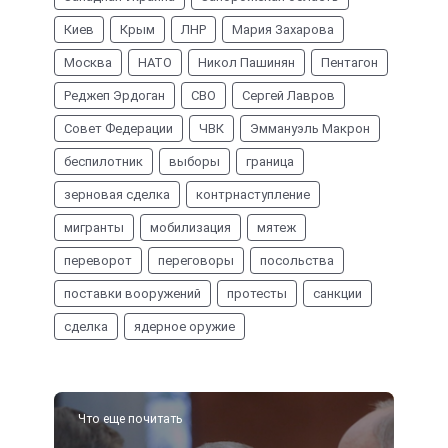
Киев
Крым
ЛНР
Мария Захарова
Москва
НАТО
Никол Пашинян
Пентагон
Реджеп Эрдоган
СВО
Сергей Лавров
Совет Федерации
ЧВК
Эммануэль Макрон
беспилотник
выборы
граница
зерновая сделка
контрнаступление
мигранты
мобилизация
мятеж
переворот
переговоры
посольства
поставки вооружений
протесты
санкции
сделка
ядерное оружие
Что еще почитать