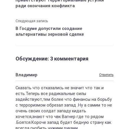
приветствуют территориальные уступки
ради окончания конфликта
Следующая запись
В Госдуме допустили создание
альтернативы зерновой сделке
Обсуждение: 3 комментария
Владимир
Ответить
Сказать что отказались не значит что так и
есть.Теперь все радикальные силы
задействуют,тем более что финансы на борьбу
с терроризмом обрезал запад .Ну а самим то не
очень своих солдат западу кидать
хочется,знают что чвк Вагнер где то рядом
.Боятся.Короче запад будет бедную страну как
всегда гнобить чужими руками.