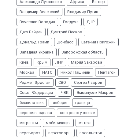
Александр Лукашенко
Африка
Вагнер
Владимир Зеленский
Владимир Путин
Вячеслав Володин
Госдума
ДНР
Джо Байден
Дмитрий Песков
Дональд Трамп
Донбасс
Евгений Пригожин
Западная Украина
Запорожская область
Киев
Крым
ЛНР
Мария Захарова
Москва
НАТО
Никол Пашинян
Пентагон
Реджеп Эрдоган
СВО
Сергей Лавров
Совет Федерации
ЧВК
Эммануэль Макрон
беспилотник
выборы
граница
зерновая сделка
контрнаступление
мигранты
мобилизация
мятеж
переворот
переговоры
посольства