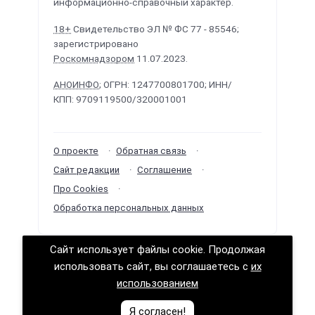
информационно-справочный характер.
18+
Свидетельство ЭЛ № ФС 77 - 85546;
зарегистрировано
Роскомнадзором
11.07.2023.
АНОИНФО
; ОГРН: 1247700801700; ИНН/
КПП: 9709119500/320001001
О проекте
Обратная связь
Сайт редакции
Соглашение
Про Cookies
Обработка персональных данных
Сайт использует файлы cookie. Продолжая
Политологика ©
2026
· Сделано в
РунетЛаб –
использовать сайт, вы соглашаетесь с
их
Сайты и CRM
.
использованием
Логично о политике (логика политических решений)
Я согласен!