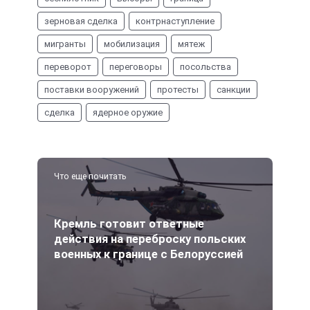
зерновая сделка
контрнаступление
мигранты
мобилизация
мятеж
переворот
переговоры
посольства
поставки вооружений
протесты
санкции
сделка
ядерное оружие
Что еще почитать
Кремль готовит ответные
действия на переброску польских
военных к границе с Белоруссией