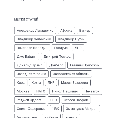
МЕТКИ СТАТЕЙ
Александр Лукашенко
Африка
Вагнер
Владимир Зеленский
Владимир Путин
Вячеслав Володин
Госдума
ДНР
Джо Байден
Дмитрий Песков
Дональд Трамп
Донбасс
Евгений Пригожин
Западная Украина
Запорожская область
Киев
Крым
ЛНР
Мария Захарова
Москва
НАТО
Никол Пашинян
Пентагон
Реджеп Эрдоган
СВО
Сергей Лавров
Совет Федерации
ЧВК
Эммануэль Макрон
беспилотник
выборы
граница