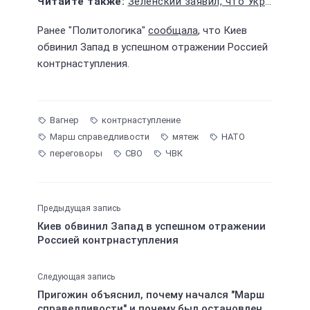
Зеленский заявил, что Украина не готова к заморозке конфликта ради своего развития
Ранее "Политологика"
сообщала
, что Киев
обвинил Запад в успешном отражении Россией
контрнаступления.
Вагнер
контрнаступление
Марш справедливости
мятеж
НАТО
переговоры
СВО
ЧВК
Предыдущая запись
Киев обвинил Запад в успешном отражении
Россией контрнаступления
Следующая запись
Пригожин объяснил, почему начался "Марш
справедливости" и почему был остановлен