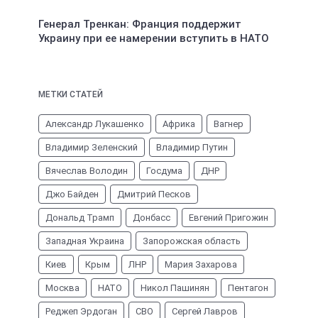
Генерал Тренкан: Франция поддержит
Украину при ее намерении вступить в НАТО
МЕТКИ СТАТЕЙ
Александр Лукашенко
Африка
Вагнер
Владимир Зеленский
Владимир Путин
Вячеслав Володин
Госдума
ДНР
Джо Байден
Дмитрий Песков
Дональд Трамп
Донбасс
Евгений Пригожин
Западная Украина
Запорожская область
Киев
Крым
ЛНР
Мария Захарова
Москва
НАТО
Никол Пашинян
Пентагон
Реджеп Эрдоган
СВО
Сергей Лавров