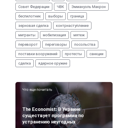
Совет Федерации
ЧВК
Эммануэль Макрон
беспилотник
выборы
граница
зерновая сделка
контрнаступление
мигранты
мобилизация
мятеж
переворот
переговоры
посольства
поставки вооружений
протесты
санкции
сделка
ядерное оружие
Что еще почитать
The Economist: В Украине
существует программа по
устранению неугодных