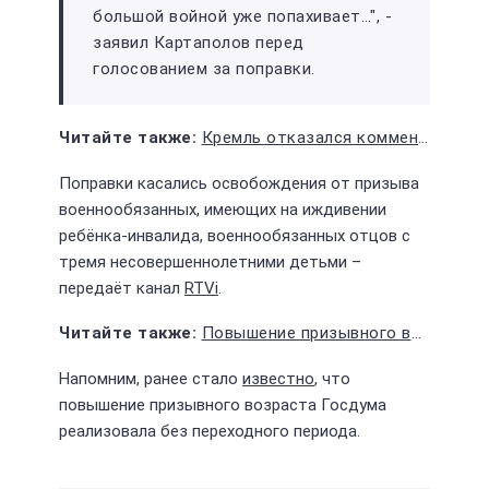
большой войной уже попахивает…", -
заявил Картаполов перед
голосованием за поправки.
Кремль отказался комментировать проект изменения призывного возраста
Поправки касались освобождения от призыва
военнообязанных, имеющих на иждивении
ребёнка-инвалида, военнообязанных отцов с
тремя несовершеннолетними детьми –
передаёт канал
RTVi
.
Повышение призывного возраста Госдума хочет реализовать без переходного периода
Напомним, ранее стало
известно
, что
повышение призывного возраста Госдума
реализовала без переходного периода.