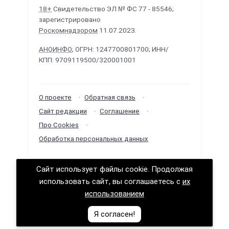
18+
Свидетельство ЭЛ № ФС 77 - 85546;
зарегистрировано
Роскомнадзором
11.07.2023.
АНОИНФО
; ОГРН: 1247700801700; ИНН/
КПП: 9709119500/320001001
О проекте
Обратная связь
Сайт редакции
Соглашение
Про Cookies
Обработка персональных данных
Сайт использует файлы cookie. Продолжая
Политологика ©
2026
· Сделано в
РунетЛаб –
использовать сайт, вы соглашаетесь с
их
Сайты и CRM
.
использованием
Логично о политике (логика политических решений)
Я согласен!