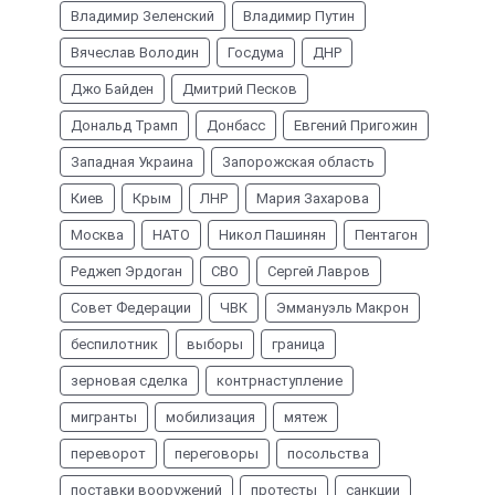
Владимир Зеленский
Владимир Путин
Вячеслав Володин
Госдума
ДНР
Джо Байден
Дмитрий Песков
Дональд Трамп
Донбасс
Евгений Пригожин
Западная Украина
Запорожская область
Киев
Крым
ЛНР
Мария Захарова
Москва
НАТО
Никол Пашинян
Пентагон
Реджеп Эрдоган
СВО
Сергей Лавров
Совет Федерации
ЧВК
Эммануэль Макрон
беспилотник
выборы
граница
зерновая сделка
контрнаступление
мигранты
мобилизация
мятеж
переворот
переговоры
посольства
поставки вооружений
протесты
санкции