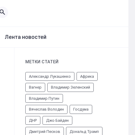
Лента новостей
МЕТКИ СТАТЕЙ
Александр Лукашенко
Африка
Вагнер
Владимир Зеленский
Владимир Путин
Вячеслав Володин
Госдума
ДНР
Джо Байден
Дмитрий Песков
Дональд Трамп