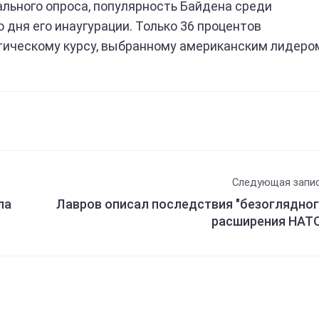
ального опроса, популярность Байдена среди
 дня его инаугурации. Только 36 процентов
тическому курсу, выбранному американским лидеро
Следующая запи
ла
Лавров описал последствия "безоглядно
расширения НАТ