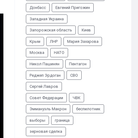
Донбасс
Евгений Пригожин
Западная Украина
Запорожская область
Киев
Крым
ЛНР
Мария Захарова
Москва
НАТО
Никол Пашинян
Пентагон
Реджеп Эрдоган
СВО
Сергей Лавров
Совет Федерации
ЧВК
Эммануэль Макрон
беспилотник
выборы
граница
зерновая сделка