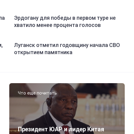
ла
Эрдогану для победы в первом туре не
хватило менее процента голосов
,
Луганск отметил годовщину начала СВО
открытием памятника
Что еще почитать
Президент ЮАР и лидер Китая