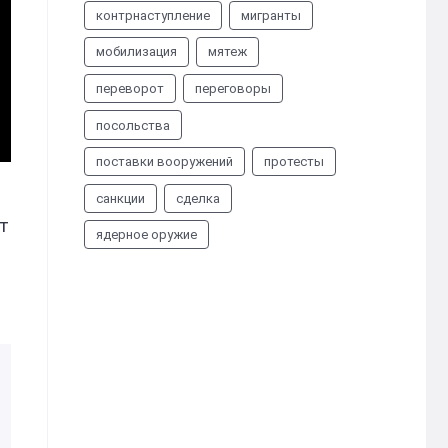
контрнаступление
мигранты
мобилизация
мятеж
переворот
переговоры
посольства
поставки вооружений
протесты
санкции
сделка
т
ядерное оружие