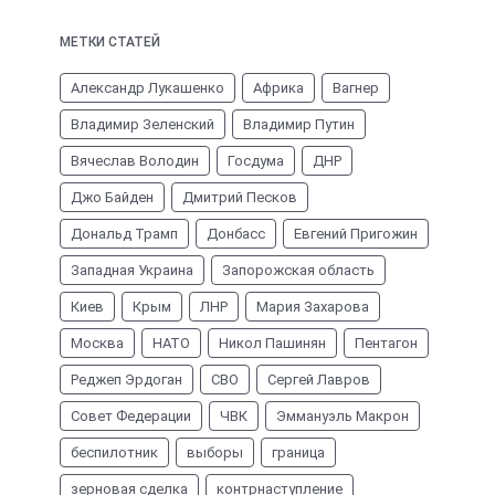
МЕТКИ СТАТЕЙ
Александр Лукашенко
Африка
Вагнер
Владимир Зеленский
Владимир Путин
Вячеслав Володин
Госдума
ДНР
Джо Байден
Дмитрий Песков
Дональд Трамп
Донбасс
Евгений Пригожин
Западная Украина
Запорожская область
Киев
Крым
ЛНР
Мария Захарова
Москва
НАТО
Никол Пашинян
Пентагон
Реджеп Эрдоган
СВО
Сергей Лавров
Совет Федерации
ЧВК
Эммануэль Макрон
беспилотник
выборы
граница
зерновая сделка
контрнаступление