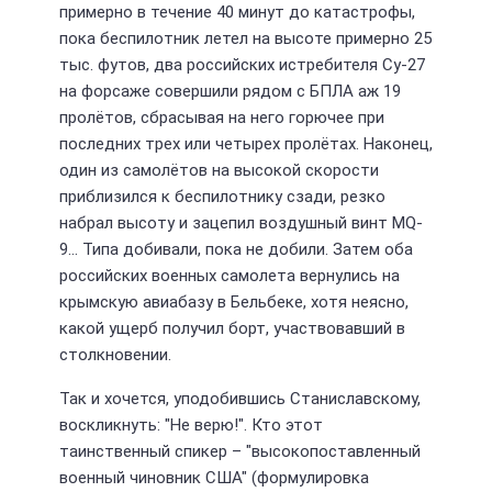
примерно в течение 40 минут до катастрофы,
пока беспилотник летел на высоте примерно 25
тыс. футов, два российских истребителя Су-27
на форсаже совершили рядом с БПЛА аж 19
пролётов, сбрасывая на него горючее при
последних трех или четырех пролётах. Наконец,
один из самолётов на высокой скорости
приблизился к беспилотнику сзади, резко
набрал высоту и зацепил воздушный винт MQ-
9… Типа добивали, пока не добили. Затем оба
российских военных самолета вернулись на
крымскую авиабазу в Бельбеке, хотя неясно,
какой ущерб получил борт, участвовавший в
столкновении.
Так и хочется, уподобившись Станиславскому,
воскликнуть: "Не верю!". Кто этот
таинственный спикер – "высокопоставленный
военный чиновник США" (формулировка