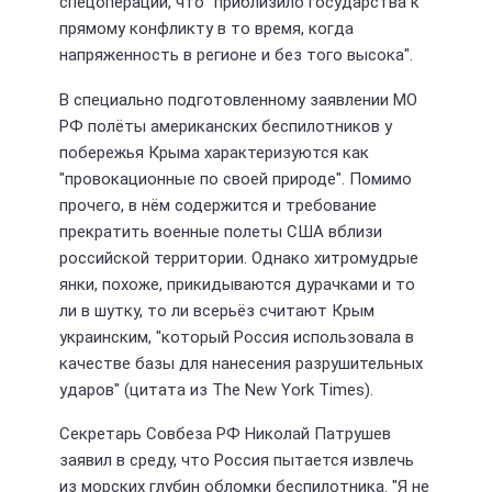
спецоперации, что "приблизило государства к
прямому конфликту в то время, когда
напряженность в регионе и без того высока".
В специально подготовленному заявлении МО
РФ полёты американских беспилотников у
побережья Крыма характеризуются как
"провокационные по своей природе". Помимо
прочего, в нём содержится и требование
прекратить военные полеты США вблизи
российской территории. Однако хитромудрые
янки, похоже, прикидываются дурачками и то
ли в шутку, то ли всерьёз считают Крым
украинским, "который Россия использовала в
качестве базы для нанесения разрушительных
ударов" (цитата из The New York Times).
Секретарь Совбеза РФ Николай Патрушев
заявил в среду, что Россия пытается извлечь
из морских глубин обломки беспилотника. "Я не