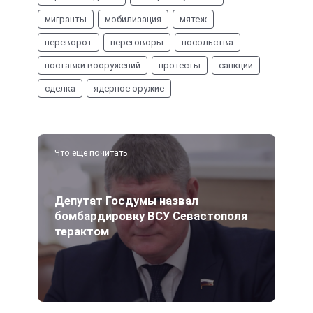
мигранты
мобилизация
мятеж
переворот
переговоры
посольства
поставки вооружений
протесты
санкции
сделка
ядерное оружие
Что еще почитать
Депутат Госдумы назвал
бомбардировку ВСУ Севастополя
терактом