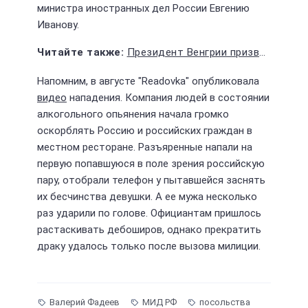
министра иностранных дел России Евгению
Иванову.
Президент Венгрии призвала Зеленского сесть за стол переговоров по конфликту на Украине
Напомним, в августе "Readovka" опубликовала
видео
нападения. Компания людей в состоянии
алкогольного опьянения начала громко
оскорблять Россию и российских граждан в
местном ресторане. Разъяренные напали на
первую попавшуюся в поле зрения российскую
пару, отобрали телефон у пытавшейся заснять
их бесчинства девушки. А ее мужа несколько
раз ударили по голове. Официантам пришлось
растаскивать дебоширов, однако прекратить
драку удалось только после вызова милиции.
Валерий Фадеев
МИД РФ
посольства