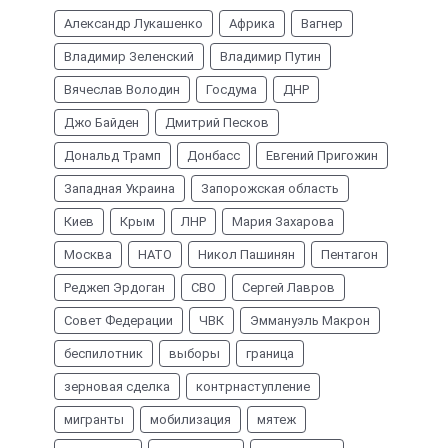
Александр Лукашенко
Африка
Вагнер
Владимир Зеленский
Владимир Путин
Вячеслав Володин
Госдума
ДНР
Джо Байден
Дмитрий Песков
Дональд Трамп
Донбасс
Евгений Пригожин
Западная Украина
Запорожская область
Киев
Крым
ЛНР
Мария Захарова
Москва
НАТО
Никол Пашинян
Пентагон
Реджеп Эрдоган
СВО
Сергей Лавров
Совет Федерации
ЧВК
Эммануэль Макрон
беспилотник
выборы
граница
зерновая сделка
контрнаступление
мигранты
мобилизация
мятеж