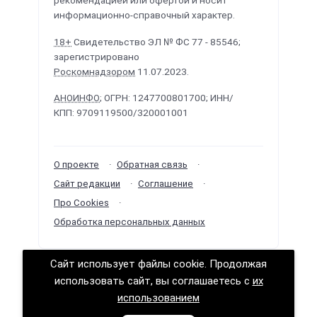
рекомендацией или офертой и носит
информационно-справочный характер.
18+
Свидетельство ЭЛ № ФС 77 - 85546;
зарегистрировано
Роскомнадзором
11.07.2023.
АНОИНФО
; ОГРН: 1247700801700; ИНН/
КПП: 9709119500/320001001
О проекте
Обратная связь
Сайт редакции
Соглашение
Про Cookies
Обработка персональных данных
Сайт использует файлы cookie. Продолжая
Политологика ©
2026
· Сделано в
РунетЛаб –
использовать сайт, вы соглашаетесь с
их
Сайты и CRM
.
использованием
Логично о политике (логика политических решений)