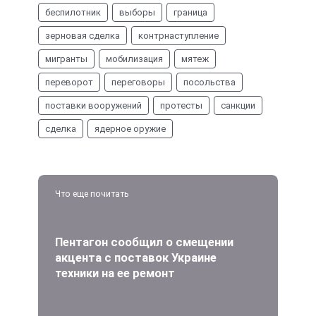
беспилотник
выборы
граница
зерновая сделка
контрнаступление
мигранты
мобилизация
мятеж
переворот
переговоры
посольства
поставки вооружений
протесты
санкции
сделка
ядерное оружие
Что еще почитать
Пентагон сообщил о смещении
акцента с поставок Украине
техники на ее ремонт