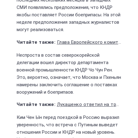
последних нескольких месяцев в западных
СМИ появлялись предположения, что КНДР
якобы поставляет России боеприпасы. На этой
неделе предположения западных журналистов
могут реализоваться.
Глава Европейского комитета по расширению НАТО пригласил Армению в альянс
Неспроста в состав северокорейской
делегации вошел директор департамента
военной промышленности КНДР Чо Чун Рен.
Это, вероятно, означает, что Москва и Пхеньян
намерены заключить соглашение о поставках
вооружений и боеприпаов.
Лукашенко ответил на требование Польши и стран Балтии убрать ЧВК "Вагнер" с территории Белоруссии
Ким Чен Ын перед поездкой в Россию выразил
уверенность, что встреча с Путиным выведет
отношения России и КНДР на новый уровень.