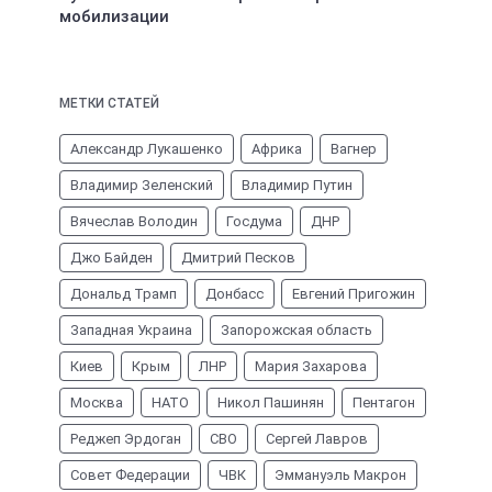
мобилизации
МЕТКИ СТАТЕЙ
Александр Лукашенко
Африка
Вагнер
Владимир Зеленский
Владимир Путин
Вячеслав Володин
Госдума
ДНР
Джо Байден
Дмитрий Песков
Дональд Трамп
Донбасс
Евгений Пригожин
Западная Украина
Запорожская область
Киев
Крым
ЛНР
Мария Захарова
Москва
НАТО
Никол Пашинян
Пентагон
Реджеп Эрдоган
СВО
Сергей Лавров
Совет Федерации
ЧВК
Эммануэль Макрон