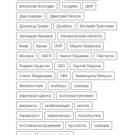
Вячеслав Володин
Госдума
ДНР
Джо Байден
Дмитрий Песков
Дональд Трамп
Донбасс
Евгений Пригожин
Западная Украина
Запорожская область
Киев
Крым
ЛНР
Мария Захарова
Москва
НАТО
Никол Пашинян
Пентагон
Реджеп Эрдоган
СВО
Сергей Лавров
Совет Федерации
ЧВК
Эммануэль Макрон
беспилотник
выборы
граница
зерновая сделка
контрнаступление
мигранты
мобилизация
мятеж
переворот
переговоры
посольства
поставки вооружений
протесты
санкции