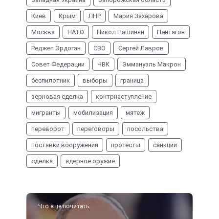
Киев
Крым
ЛНР
Мария Захарова
Москва
НАТО
Никол Пашинян
Пентагон
Реджеп Эрдоган
СВО
Сергей Лавров
Совет Федерации
ЧВК
Эммануэль Макрон
беспилотник
выборы
граница
зерновая сделка
контрнаступление
мигранты
мобилизация
мятеж
переворот
переговоры
посольства
поставки вооружений
протесты
санкции
сделка
ядерное оружие
Что еще почитать