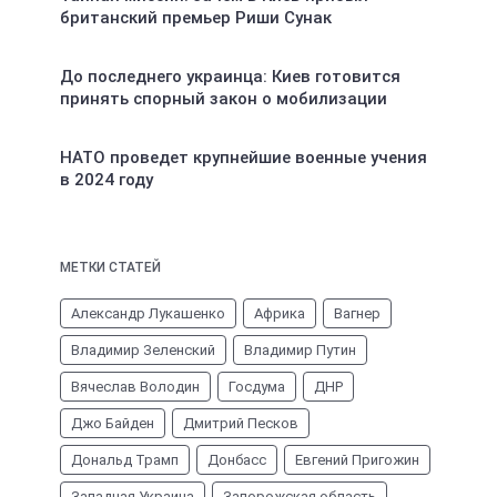
британский премьер Риши Сунак
До последнего украинца: Киев готовится
принять спорный закон о мобилизации
НАТО проведет крупнейшие военные учения
в 2024 году
МЕТКИ СТАТЕЙ
Александр Лукашенко
Африка
Вагнер
Владимир Зеленский
Владимир Путин
Вячеслав Володин
Госдума
ДНР
Джо Байден
Дмитрий Песков
Дональд Трамп
Донбасс
Евгений Пригожин
Западная Украина
Запорожская область