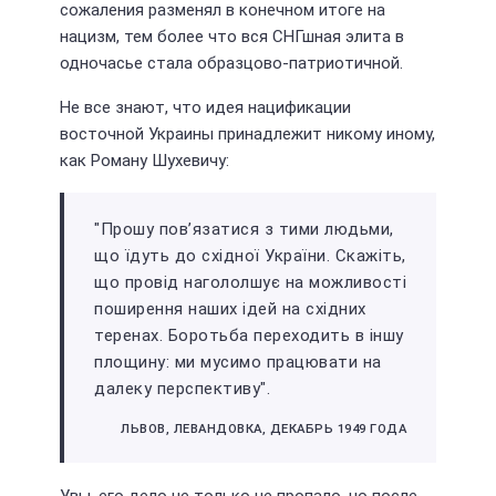
сожаления разменял в конечном итоге на
нацизм, тем более что вся СНГшная элита в
одночасье стала образцово-патриотичной.
Не все знают, что идея нацификации
восточной Украины принадлежит никому иному,
как Роману Шухевичу:
"Прошу пов’язатися з тими людьми,
що їдуть до схiдної України. Скажiть,
що провiд нагололшує на можливостi
поширення наших iдей на схiдних
теренах. Боротьба переходить в iншу
площину: ми мусимо працювати на
далеку перспективу".
ЛЬВОВ, ЛЕВАНДОВКА, ДЕКАБРЬ 1949 ГОДА