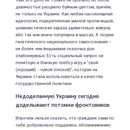
Увы, его дело не только не пропало, но после
девяностых расцвело буйным цветом, причём,
не только на Украине. Как любая пассионарная
идеология, подкреплённая умелой пропагандой,
шовинистическая зараза удивительно живуча,
ибо так или иначе популярна в массах. А теория
генетического национального самосознания –
не более чем внушаемая сказочка для
слабонервных. Есть социальный запрос на
понятную и близкую плебсу игру в "свой
(хороший) - чужой (плохой)", которая на
Украине стала использоваться в качестве
государственной политики.
Недоделанную Украину сегодня
доделывают потомки фронтовиков
Впрочем, нельзя сказать, что граждане сами по
себе добровольно поддались оболваниванию: