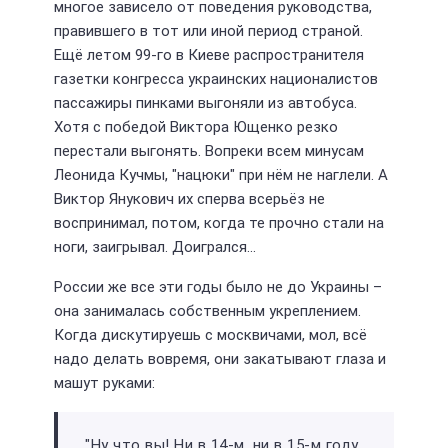
многое зависело от поведения руководства,
правившего в тот или иной период страной.
Ещё летом 99-го в Киеве распространителя
газетки конгресса украинских националистов
пассажиры пинками выгоняли из автобуса.
Хотя с победой Виктора Ющенко резко
перестали выгонять. Вопреки всем минусам
Леонида Кучмы, "нацюки" при нём не наглели. А
Виктор Янукович их сперва всерьёз не
воспринимал, потом, когда те прочно стали на
ноги, заигрывал. Доигрался...
России же все эти годы было не до Украины –
она занималась собственным укреплением.
Когда дискутируешь с москвичами, мол, всё
надо делать вовремя, они закатывают глаза и
машут руками:
"Ну что вы! Ни в 14-м, ни в 15-м году