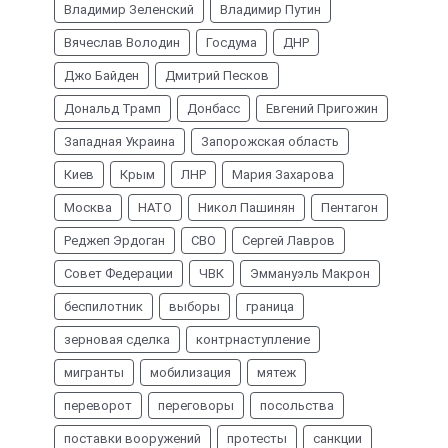
Владимир Зеленский
Владимир Путин
Вячеслав Володин
Госдума
ДНР
Джо Байден
Дмитрий Песков
Дональд Трамп
Донбасс
Евгений Пригожин
Западная Украина
Запорожская область
Киев
Крым
ЛНР
Мария Захарова
Москва
НАТО
Никол Пашинян
Пентагон
Реджеп Эрдоган
СВО
Сергей Лавров
Совет Федерации
ЧВК
Эммануэль Макрон
беспилотник
выборы
граница
зерновая сделка
контрнаступление
мигранты
мобилизация
мятеж
переворот
переговоры
посольства
поставки вооружений
протесты
санкции