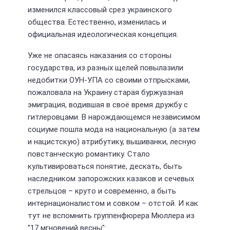
изменился классовый срез украинского
общества. Естественно, изменилась и
официальная идеологическая концепция.
Уже не опасаясь наказания со стороны
государства, из разных щелей повылазили
недобитки ОУН-УПА со своими отпрысками,
пожаловала на Украину старая буржуазная
эмиграция, водившая в своё время дружбу с
гитлеровцами. В нарождающемся независимом
социуме пошла мода на национальную (а затем
и нацистскую) атрибутику, вышиванки, лесную
повстанческую романтику. Стало
культивироваться понятие, дескать, быть
наследником запорожских казаков и сечевых
стрельцов – круто и современно, а быть
интернационалистом и совком – отстой. И как
тут не вспомнить группенфюрера Мюллера из
"17 мгновений весны":