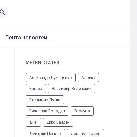
Лента новостей
МЕТКИ СТАТЕЙ
Александр Лукашенко
Африка
Вагнер
Владимир Зеленский
Владимир Путин
Вячеслав Володин
Госдума
ДНР
Джо Байден
Дмитрий Песков
Дональд Трамп