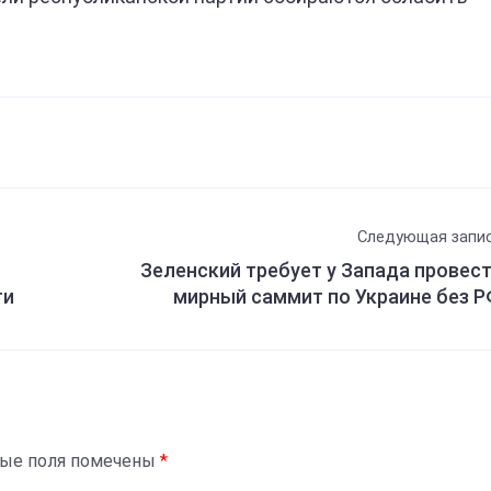
Следующая запи
Зеленский требует у Запада провес
ти
мирный саммит по Украине без 
ные поля помечены
*