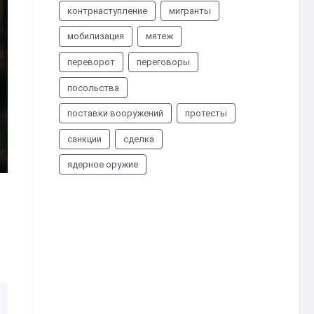
контрнаступление
мигранты
мобилизация
мятеж
переворот
переговоры
посольства
поставки вооружений
протесты
санкции
сделка
ядерное оружие