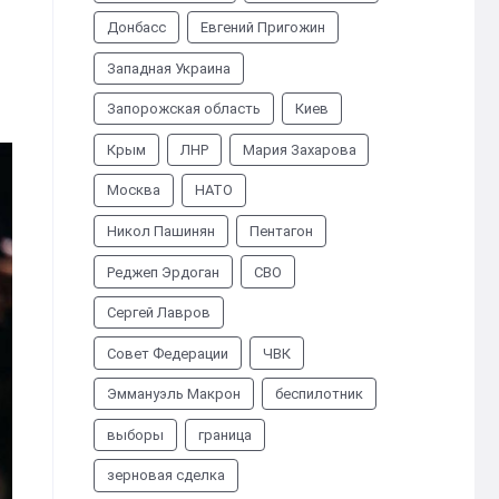
Донбасс
Евгений Пригожин
Западная Украина
Запорожская область
Киев
Крым
ЛНР
Мария Захарова
Москва
НАТО
Никол Пашинян
Пентагон
Реджеп Эрдоган
СВО
Сергей Лавров
Совет Федерации
ЧВК
Эммануэль Макрон
беспилотник
выборы
граница
зерновая сделка