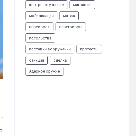
контрнаступление
мигранты
мобилизация
мятеж
переворот
переговоры
посольства
поставки вооружений
протесты
санкции
сделка
ядерное оружие
о