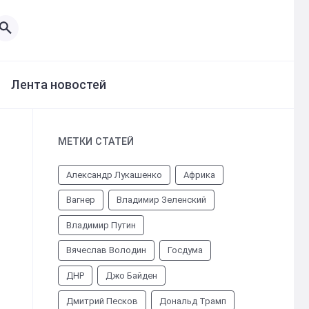
Лента новостей
МЕТКИ СТАТЕЙ
Александр Лукашенко
Африка
Вагнер
Владимир Зеленский
Владимир Путин
Вячеслав Володин
Госдума
ДНР
Джо Байден
Дмитрий Песков
Дональд Трамп