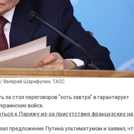
 / Валерий Шарифулин, ТАСС
ь за стол переговоров "хоть завтра" и гарантирует
краинских войск.
к Парижу из-за присутствия французских наемников в ВСУ
ал предложение Путина ультиматумом и заявил, чт