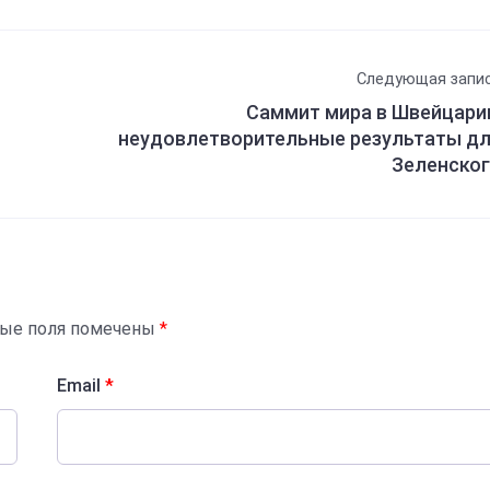
Следующая запи
Саммит мира в Швейцари
неудовлетворительные результаты д
Зеленско
ные поля помечены
*
Email
*