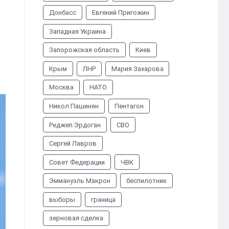
Донбасс
Евгений Пригожин
Западная Украина
Запорожская область
Киев
Крым
ЛНР
Мария Захарова
Москва
НАТО
Никол Пашинян
Пентагон
Реджеп Эрдоган
СВО
Сергей Лавров
Совет Федерации
ЧВК
Эммануэль Макрон
беспилотник
выборы
граница
зерновая сделка