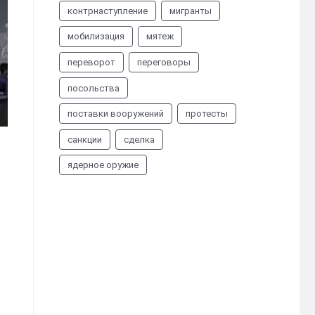
контрнаступление
мигранты
мобилизация
мятеж
переворот
переговоры
посольства
поставки вооружений
протесты
санкции
сделка
ядерное оружие