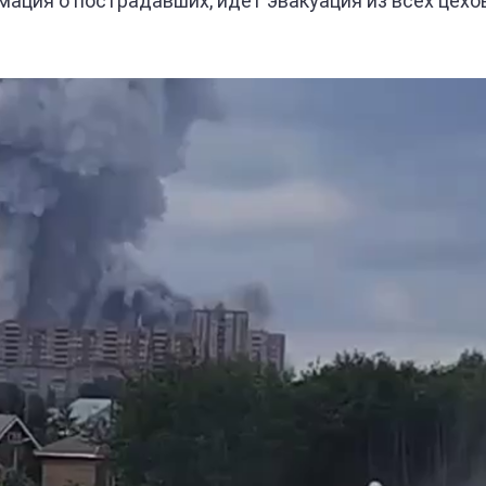
мация о пострадавших, идет эвакуация из всех цехо