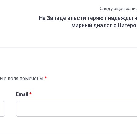
Следующая запи
На Западе власти теряют надежды 
мирный диалог с Нигер
ные поля помечены
*
Email
*