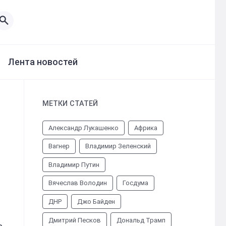
Лента новостей
МЕТКИ СТАТЕЙ
Александр Лукашенко
Африка
Вагнер
Владимир Зеленский
Владимир Путин
Вячеслав Володин
Госдума
ДНР
Джо Байден
Дмитрий Песков
Дональд Трамп