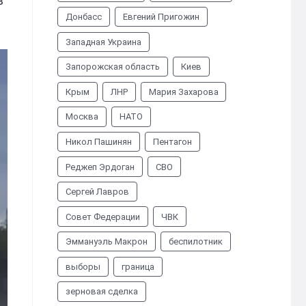
в
Донбасс
Евгений Пригожин
Западная Украина
Запорожская область
Киев
Крым
ЛНР
Мария Захарова
Москва
НАТО
Никол Пашинян
Пентагон
Реджеп Эрдоган
СВО
Сергей Лавров
Совет Федерации
ЧВК
Эммануэль Макрон
беспилотник
выборы
граница
зерновая сделка