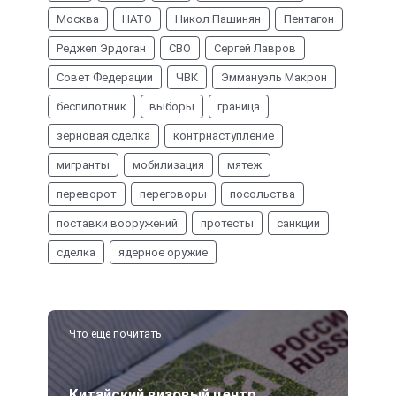
Москва
НАТО
Никол Пашинян
Пентагон
Реджеп Эрдоган
СВО
Сергей Лавров
Совет Федерации
ЧВК
Эммануэль Макрон
беспилотник
выборы
граница
зерновая сделка
контрнаступление
мигранты
мобилизация
мятеж
переворот
переговоры
посольства
поставки вооружений
протесты
санкции
сделка
ядерное оружие
Что еще почитать
Китайский визовый центр