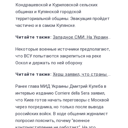
Кондрашевской и Куриловской сельских
общинах и Купянской городской
территориальной общины. Эвакуация пройдет
частично и в самом Купянске.
Западное СМИ: На Украине люди разочарованы контрнаступлением
Некоторые военные источники предполагают,
что ВСУ попытаются закрепиться на реке
Оскол и держать по ней оборону.
Херш заявил, что страны ЕС тайно призывают Зеленского закончить военные действия
Ранее глава МИД Украины Дмитрий Кулеба в
интервью изданию Corriere della Sera заявил,
что Киев готов начать переговоры с Москвой
через посредника, но только после вывода
российских войск. В ходе общения журналист
попросил пояснить, почему "военное
контрнаступление не работает". На это