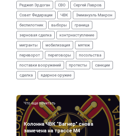
Реджеп Эрдоган
СВО
Сергей Лавров
Совет Федерации
ЧВК
Эммануэль Макрон
беспилотник
выборы
граница
зерновая сделка
контрнаступление
мигранты
мобилизация
мятеж
переворот
переговоры
посольства
поставки вооружений
протесты
санкции
сделка
ядерное оружие
Что еще почитать
Колонна ЧВК "Вагнер" снова
замечена на трассе М4