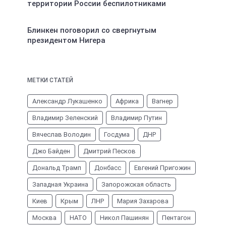
территории России беспилотниками
Блинкен поговорил со свергнутым
президентом Нигера
МЕТКИ СТАТЕЙ
Александр Лукашенко
Африка
Вагнер
Владимир Зеленский
Владимир Путин
Вячеслав Володин
Госдума
ДНР
Джо Байден
Дмитрий Песков
Дональд Трамп
Донбасс
Евгений Пригожин
Западная Украина
Запорожская область
Киев
Крым
ЛНР
Мария Захарова
Москва
НАТО
Никол Пашинян
Пентагон