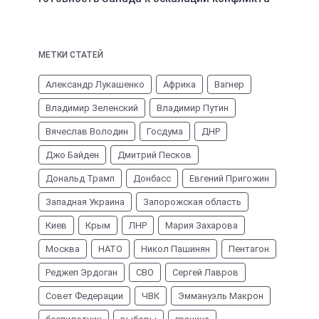
МЕТКИ СТАТЕЙ
Александр Лукашенко
Африка
Вагнер
Владимир Зеленский
Владимир Путин
Вячеслав Володин
Госдума
ДНР
Джо Байден
Дмитрий Песков
Дональд Трамп
Донбасс
Евгений Пригожин
Западная Украина
Запорожская область
Киев
Крым
ЛНР
Мария Захарова
Москва
НАТО
Никол Пашинян
Пентагон
Реджеп Эрдоган
СВО
Сергей Лавров
Совет Федерации
ЧВК
Эммануэль Макрон