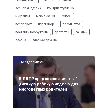
беспилотник
выборы
граница
зерновая сделка
контрнаступление
мигранты
мобилизация
мятеж
переворот
переговоры
посольства
поставки вооружений
протесты
санкции
сделка
ядерное оружие
Что еще почитать
В ЛДПР предложили ввести 4-
дневную рабочую неделю для
многодетных родителей