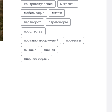
контрнаступление
мигранты
мобилизация
мятеж
переворот
переговоры
посольства
поставки вооружений
протесты
санкции
сделка
ядерное оружие