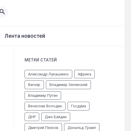
Лента новостей
МЕТКИ СТАТЕЙ
Александр Лукашенко
Африка
Вагнер
Владимир Зеленский
Владимир Путин
Вячеслав Володин
Госдума
ДНР
Джо Байден
Дмитрий Песков
Дональд Трамп