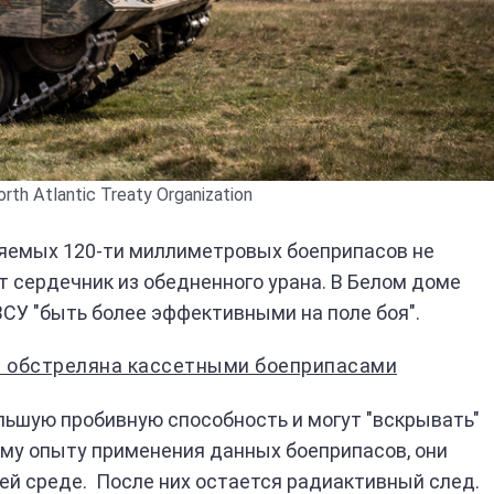
rth Atlantic Treaty Organization
ляемых 120-ти миллиметровых боеприпасов не
т сердечник из обедненного урана. В Белом доме
СУ "быть более эффективными на поле боя".
е обстреляна кассетными боеприпасами
ьшую пробивную способность и могут "вскрывать"
му опыту применения данных боеприпасов, они
й среде. После них остается радиактивный след.