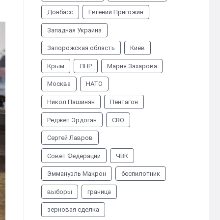
Донбасс
Евгений Пригожин
Западная Украина
Запорожская область
Киев
Крым
ЛНР
Мария Захарова
Москва
НАТО
Никол Пашинян
Пентагон
Реджеп Эрдоган
СВО
Сергей Лавров
Совет Федерации
ЧВК
Эммануэль Макрон
беспилотник
выборы
граница
зерновая сделка