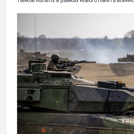
танков Аbrams в рамках нового пакета военн