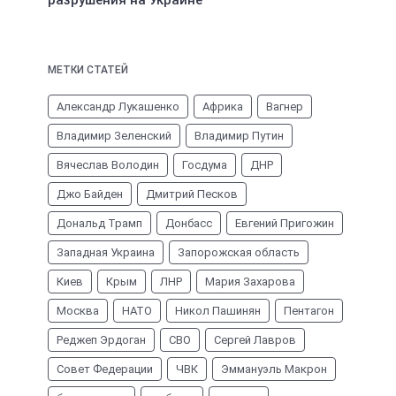
МЕТКИ СТАТЕЙ
Александр Лукашенко
Африка
Вагнер
Владимир Зеленский
Владимир Путин
Вячеслав Володин
Госдума
ДНР
Джо Байден
Дмитрий Песков
Дональд Трамп
Донбасс
Евгений Пригожин
Западная Украина
Запорожская область
Киев
Крым
ЛНР
Мария Захарова
Москва
НАТО
Никол Пашинян
Пентагон
Реджеп Эрдоган
СВО
Сергей Лавров
Совет Федерации
ЧВК
Эммануэль Макрон