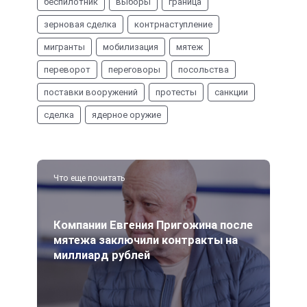
беспилотник
выборы
граница
зерновая сделка
контрнаступление
мигранты
мобилизация
мятеж
переворот
переговоры
посольства
поставки вооружений
протесты
санкции
сделка
ядерное оружие
Что еще почитать
Компании Евгения Пригожина после
мятежа заключили контракты на
миллиард рублей