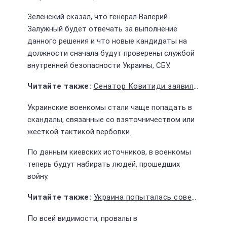
Зеленский сказал, что генерал Валерий
Залужный будет отвечать за выполнение
данного решения и что новые кандидаты на
должности сначала будут проверены службой
внутренней безопасности Украины, СБУ.
Сенатор Ковитиди заявила о подготовке НАТО к открытию второго фронта из-за провального контрнаступления ВСУ
Украинские военкомы стали чаще попадать в
скандалы, связанные со взяточничеством или
жесткой тактикой вербовки.
По данным киевских источников, в военкомы
теперь будут набирать людей, прошедших
войну.
Украина попыталась совершить террористическую атаку по объекту в Москве 11 августа
По всей видимости, провалы в