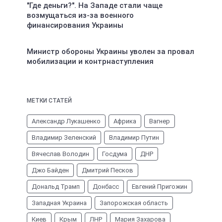
"Где деньги?". На Западе стали чаще
возмущаться из-за военного
финансирования Украины
Министр обороны Украины уволен за провал
мобилизации и контрнаступления
МЕТКИ СТАТЕЙ
Александр Лукашенко
Африка
Вагнер
Владимир Зеленский
Владимир Путин
Вячеслав Володин
Госдума
ДНР
Джо Байден
Дмитрий Песков
Дональд Трамп
Донбасс
Евгений Пригожин
Западная Украина
Запорожская область
Киев
Крым
ЛНР
Мария Захарова