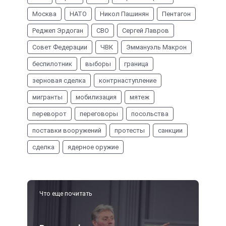
Москва
НАТО
Никол Пашинян
Пентагон
Реджеп Эрдоган
СВО
Сергей Лавров
Совет Федерации
ЧВК
Эммануэль Макрон
беспилотник
выборы
граница
зерновая сделка
контрнаступление
мигранты
мобилизация
мятеж
переворот
переговоры
посольства
поставки вооружений
протесты
санкции
сделка
ядерное оружие
Что еще почитать