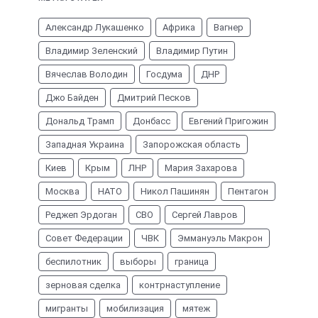
Александр Лукашенко
Африка
Вагнер
Владимир Зеленский
Владимир Путин
Вячеслав Володин
Госдума
ДНР
Джо Байден
Дмитрий Песков
Дональд Трамп
Донбасс
Евгений Пригожин
Западная Украина
Запорожская область
Киев
Крым
ЛНР
Мария Захарова
Москва
НАТО
Никол Пашинян
Пентагон
Реджеп Эрдоган
СВО
Сергей Лавров
Совет Федерации
ЧВК
Эммануэль Макрон
беспилотник
выборы
граница
зерновая сделка
контрнаступление
мигранты
мобилизация
мятеж