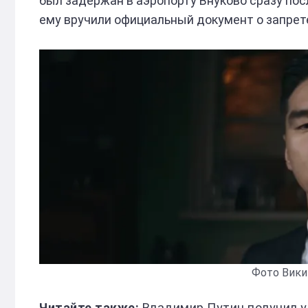
был задержан в аэропорту Внуково сразу пос
ему вручили официальный документ о запрет
Фото Виким
Владимир Путин получил у