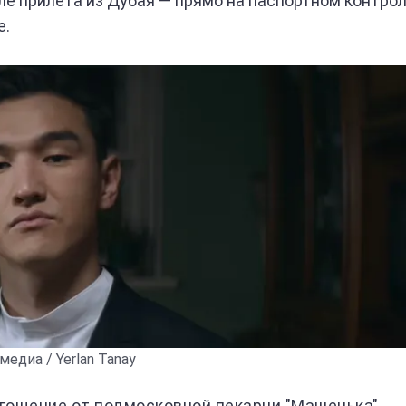
ле прилета из Дубая — прямо на паспортном контро
е.
едиа / Yerlan Tanay
гощение от подмосковной пекарни "Машенька"