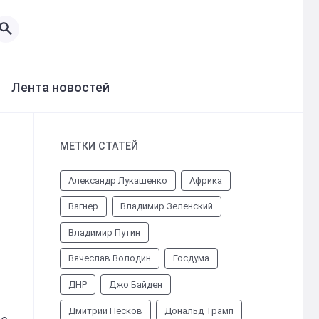
Лента новостей
МЕТКИ СТАТЕЙ
Александр Лукашенко
Африка
Вагнер
Владимир Зеленский
Владимир Путин
Вячеслав Володин
Госдума
ДНР
Джо Байден
Дмитрий Песков
Дональд Трамп