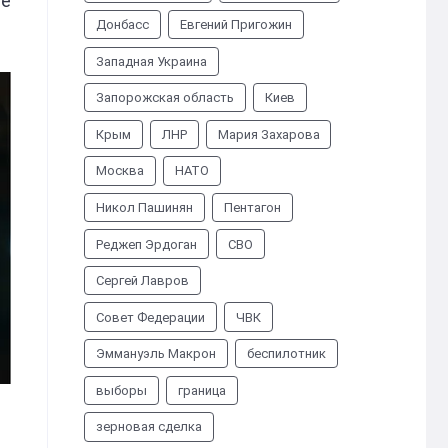
ле
Донбасс
Евгений Пригожин
Западная Украина
Запорожская область
Киев
Крым
ЛНР
Мария Захарова
Москва
НАТО
Никол Пашинян
Пентагон
Реджеп Эрдоган
СВО
Сергей Лавров
Совет Федерации
ЧВК
Эммануэль Макрон
беспилотник
выборы
граница
зерновая сделка