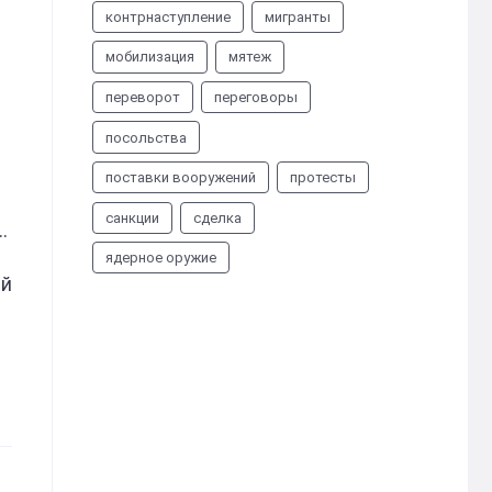
контрнаступление
мигранты
мобилизация
мятеж
переворот
переговоры
посольства
поставки вооружений
протесты
санкции
сделка
ядерное оружие
ей