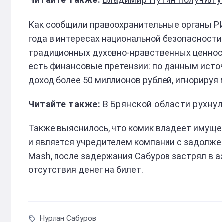
Как сообщили правоохранительные органы РИ
года в интересах национальной безопасност
традиционных духовно-нравственных ценност
есть финансовые претензии: по данным источ
доход более 50 миллионов рублей, игнорируя
В Брянской области рухнул мост — семь по
Также выяснилось, что комик владеет имуще
и является учредителем компании с задолже
Mash, после задержания Сабуров застрял в аэ
отсутствия денег на билет.
Нурлан Сабуров