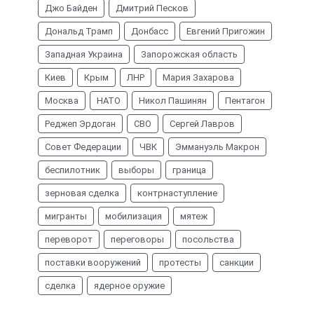
Джо Байден
Дмитрий Песков
Дональд Трамп
Донбасс
Евгений Пригожин
Западная Украина
Запорожская область
Киев
Крым
ЛНР
Мария Захарова
Москва
НАТО
Никол Пашинян
Пентагон
Реджеп Эрдоган
СВО
Сергей Лавров
Совет Федерации
ЧВК
Эммануэль Макрон
беспилотник
выборы
граница
зерновая сделка
контрнаступление
мигранты
мобилизация
мятеж
переворот
переговоры
посольства
поставки вооружений
протесты
санкции
сделка
ядерное оружие