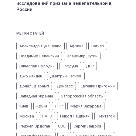
исследований признана нежелательной в
России
МЕТКИ СТАТЕЙ
Александр Лукашенко
Африка
Вагнер
Владимир Зеленский
Владимир Путин
Вячеслав Володин
Госдума
ДНР
Джо Байден
Дмитрий Песков
Дональд Трамп
Донбасс
Евгений Пригожин
Западная Украина
Запорожская область
Киев
Крым
ЛНР
Мария Захарова
Москва
НАТО
Никол Пашинян
Пентагон
Реджеп Эрдоган
СВО
Сергей Лавров