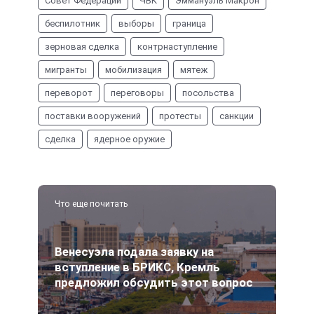
Совет Федерации
ЧВК
Эммануэль Макрон
беспилотник
выборы
граница
зерновая сделка
контрнаступление
мигранты
мобилизация
мятеж
переворот
переговоры
посольства
поставки вооружений
протесты
санкции
сделка
ядерное оружие
Что еще почитать
Венесуэла подала заявку на
вступление в БРИКС, Кремль
предложил обсудить этот вопрос