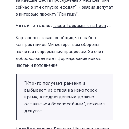
за каждые шесть прослуженных месяцев, они
сейчас в эти отпуска и ходят", -
заявил
депутат
в интервью проекту "Лента.ру".
Глава Госкомитета Республики Башкортостан по ЧС Фарит Гумеров подал в отставку
Картаполов также сообщил, что набор
контрактников Министерством обороны
является непрерывным процессом. За счет
добровольцев идет формирование новых
частей и пополнение.
"Кто-то получает ранения и
выбывает из строя на некоторое
время, а подразделение должно
оставаться боеспособным", пояснил
депутат.
Депутат Швыткин заявил, что "мобилизация не предполагается", но есть нюанс