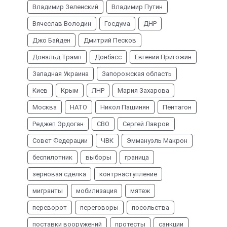
Владимир Зеленский
Владимир Путин
Вячеслав Володин
Госдума
ДНР
Джо Байден
Дмитрий Песков
Дональд Трамп
Донбасс
Евгений Пригожин
Западная Украина
Запорожская область
Киев
Крым
ЛНР
Мария Захарова
Москва
НАТО
Никол Пашинян
Пентагон
Реджеп Эрдоган
СВО
Сергей Лавров
Совет Федерации
ЧВК
Эммануэль Макрон
беспилотник
выборы
граница
зерновая сделка
контрнаступление
мигранты
мобилизация
мятеж
переворот
переговоры
посольства
поставки вооружений
протесты
санкции