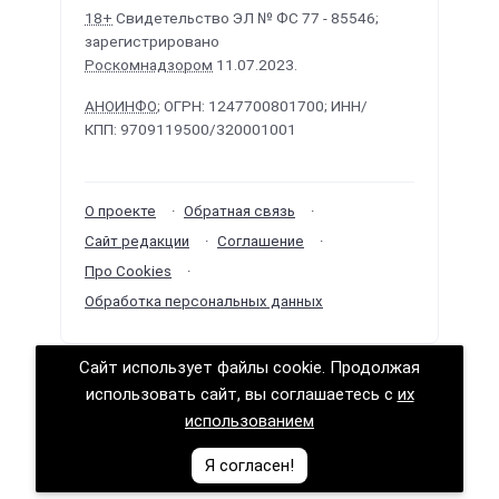
18+
Свидетельство ЭЛ № ФС 77 - 85546;
зарегистрировано
Роскомнадзором
11.07.2023.
АНОИНФО
; ОГРН: 1247700801700; ИНН/
КПП: 9709119500/320001001
О проекте
Обратная связь
Сайт редакции
Соглашение
Про Cookies
Обработка персональных данных
Сайт использует файлы cookie. Продолжая
Политологика ©
2026
· Сделано в
РунетЛаб –
использовать сайт, вы соглашаетесь с
их
Сайты и CRM
.
использованием
Логично о политике (логика политических решений)
Я согласен!