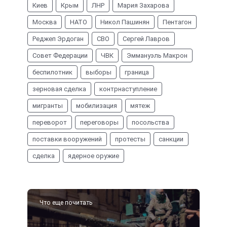
Киев
Крым
ЛНР
Мария Захарова
Москва
НАТО
Никол Пашинян
Пентагон
Реджеп Эрдоган
СВО
Сергей Лавров
Совет Федерации
ЧВК
Эммануэль Макрон
беспилотник
выборы
граница
зерновая сделка
контрнаступление
мигранты
мобилизация
мятеж
переворот
переговоры
посольства
поставки вооружений
протесты
санкции
сделка
ядерное оружие
Что еще почитать