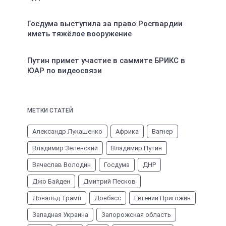
Госдума выступила за право Росгвардии
иметь тяжёлое вооружение
Путин примет участие в саммите БРИКС в
ЮАР по видеосвязи
МЕТКИ СТАТЕЙ
Александр Лукашенко
Африка
Вагнер
Владимир Зеленский
Владимир Путин
Вячеслав Володин
Госдума
ДНР
Джо Байден
Дмитрий Песков
Дональд Трамп
Донбасс
Евгений Пригожин
Западная Украина
Запорожская область