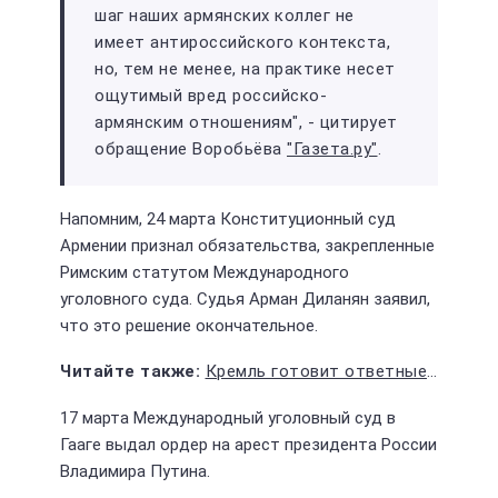
шаг наших армянских коллег не
имеет антироссийского контекста,
но, тем не менее, на практике несет
ощутимый вред российско-
армянским отношениям", - цитирует
обращение Воробьёва
"Газета.ру"
.
Напомним, 24 марта Конституционный суд
Армении признал обязательства, закрепленные
Римским статутом Международного
уголовного суда. Судья Арман Диланян заявил,
что это решение окончательное.
Кремль готовит ответные действия на переброску польских военных к границе с Белоруссией
17 марта Международный уголовный суд в
Гааге выдал ордер на арест президента России
Владимира Путина.