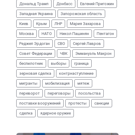
Дональд Трамп
Донбасс
Евгений Пригожин
Западная Украина
Запорожская область
Киев
Крым
ЛНР
Мария Захарова
Москва
НАТО
Никол Пашинян
Пентагон
Реджеп Эрдоган
СВО
Сергей Лавров
Совет Федерации
ЧВК
Эммануэль Макрон
беспилотник
выборы
граница
зерновая сделка
контрнаступление
мигранты
мобилизация
мятеж
переворот
переговоры
посольства
поставки вооружений
протесты
санкции
сделка
ядерное оружие