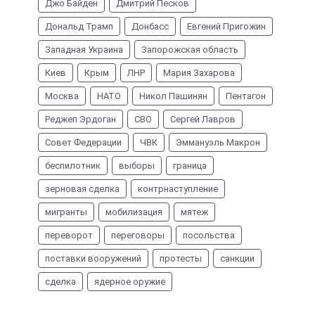
Джо Байден
Дмитрий Песков
Дональд Трамп
Донбасс
Евгений Пригожин
Западная Украина
Запорожская область
Киев
Крым
ЛНР
Мария Захарова
Москва
НАТО
Никол Пашинян
Пентагон
Реджеп Эрдоган
СВО
Сергей Лавров
Совет Федерации
ЧВК
Эммануэль Макрон
беспилотник
выборы
граница
зерновая сделка
контрнаступление
мигранты
мобилизация
мятеж
переворот
переговоры
посольства
поставки вооружений
протесты
санкции
сделка
ядерное оружие