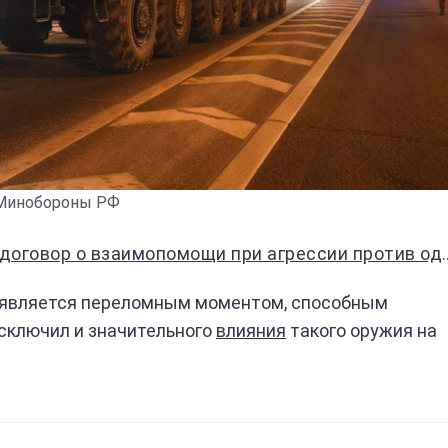
Минобороны РФ
вор о взаимопомощи при агрессии против одной из стран
е является переломным моментом, способным
исключил и значительного
влияния
такого оружия на