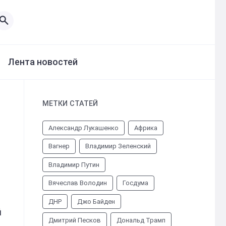
Лента новостей
МЕТКИ СТАТЕЙ
Александр Лукашенко
Африка
Вагнер
Владимир Зеленский
Владимир Путин
Вячеслав Володин
Госдума
ДНР
Джо Байден
й
Дмитрий Песков
Дональд Трамп