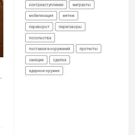
контрнаступление
мигранты
мобилизация
мятеж
переворот
переговоры
посольства
поставки вооружений
протесты
санкции
сделка
ядерное оружие