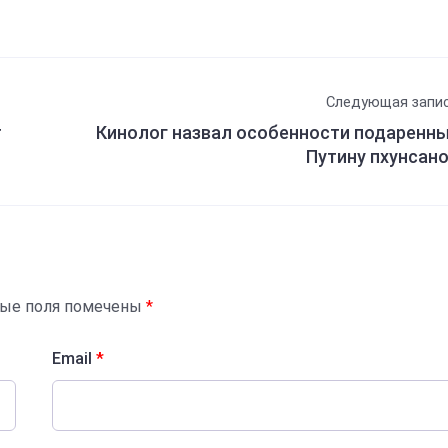
Следующая запи
т
Кинолог назвал особенности подаренн
Путину пхунсан
ные поля помечены
*
Email
*