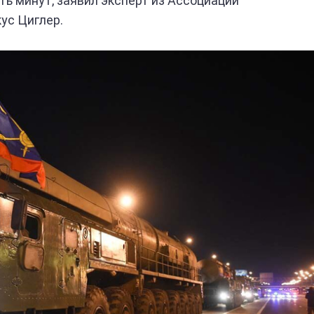
ть минут, заявил эксперт из Ассоциации
ус Циглер.