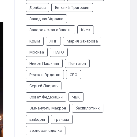
Донбасс
Евгений Пригожин
Западная Украина
Запорожская область
Киев
Крым
ЛНР
Мария Захарова
Москва
НАТО
Никол Пашинян
Пентагон
Реджеп Эрдоган
СВО
Сергей Лавров
Совет Федерации
ЧВК
Эммануэль Макрон
беспилотник
выборы
граница
зерновая сделка