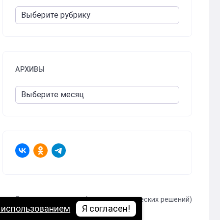
АРХИВЫ
Логично о политике (логика политических решений)
 использованием
Я согласен!