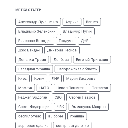
МЕТКИ СТАТЕЙ
Александр Лукашенко
Африка
Вагнер
Владимир Зеленский
Владимир Путин
Вячеслав Володин
Госдума
ДНР
Джо Байден
Дмитрий Песков
Дональд Трамп
Донбасс
Евгений Пригожин
Западная Украина
Запорожская область
Киев
Крым
ЛНР
Мария Захарова
Москва
НАТО
Никол Пашинян
Пентагон
Реджеп Эрдоган
СВО
Сергей Лавров
Совет Федерации
ЧВК
Эммануэль Макрон
беспилотник
выборы
граница
зерновая сделка
контрнаступление