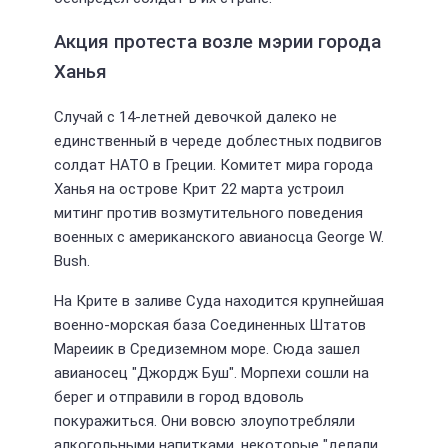
Акция протеста возле мэрии города
Ханья
Случай с 14-летней девочкой далеко не
единственный в череде доблестных подвигов
солдат НАТО в Греции. Комитет мира города
Ханья на острове Крит 22 марта устроил
митинг против возмутительного поведения
военных с американского авианосца George W.
Bush.
На Крите в заливе Суда находится крупнейшая
военно-морская база Соединенных Штатов
Мареиик в Средиземном море. Сюда зашел
авианосец "Джордж Буш". Морпехи сошли на
берег и отправили в город вдоволь
покуражиться. Они вовсю злоупотребляли
алкогольными напитками, некоторые "делали