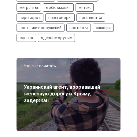
мигранты
мобилизация
мятеж
переворот
переговоры
посольства
поставки вооружений
протесты
санкции
сделка
ядерное оружие
Что еще почитать
Украинский агент, взорвавший
железную дорогу в Крыму,
задержан