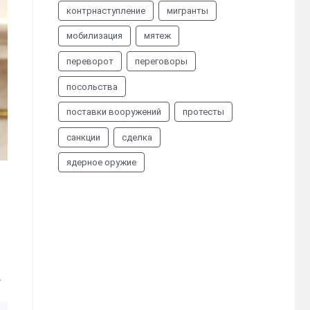
контрнаступление
мигранты
мобилизация
мятеж
переворот
переговоры
посольства
поставки вооружений
протесты
санкции
сделка
ядерное оружие