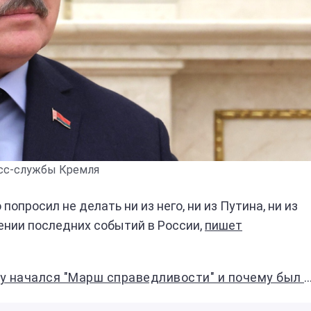
сс-службы Кремля
просил не делать ни из него, ни из Путина, ни из
ении последних событий в России,
пишет
чался "Марш справедливости" и почему был остановлен