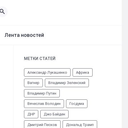
Лента новостей
МЕТКИ СТАТЕЙ
Александр Лукашенко
Африка
Вагнер
Владимир Зеленский
Владимир Путин
Вячеслав Володин
Госдума
ДНР
Джо Байден
Дмитрий Песков
Дональд Трамп