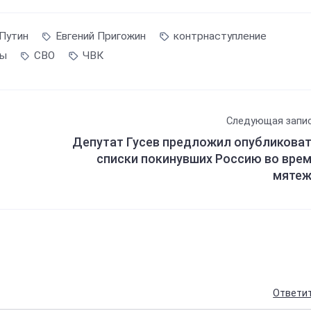
Путин
Евгений Пригожин
контрнаступление
ры
СВО
ЧВК
Следующая запи
Депутат Гусев предложил опубликова
списки покинувших Россию во вре
мяте
Ответи