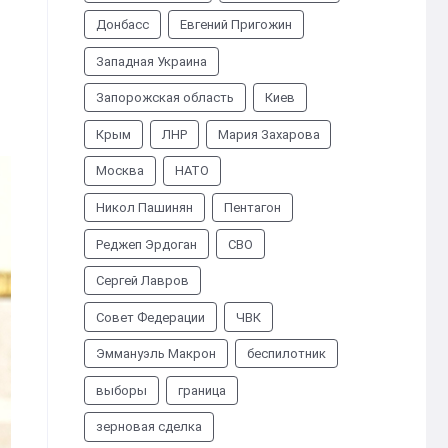
Донбасс
Евгений Пригожин
Западная Украина
Запорожская область
Киев
Крым
ЛНР
Мария Захарова
Москва
НАТО
Никол Пашинян
Пентагон
Реджеп Эрдоган
СВО
Сергей Лавров
Совет Федерации
ЧВК
Эммануэль Макрон
беспилотник
выборы
граница
зерновая сделка