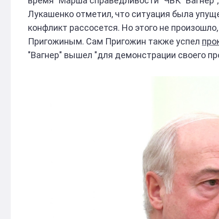
время "Марша справедливости" ЧВК "Вагнер", 
Лукашенко отметил, что ситуация была упуще
конфликт рассосется. Но этого не произошло
Пригожиным. Сам Пригожин также успел
про
"Вагнер" вышел "для демонстрации своего про