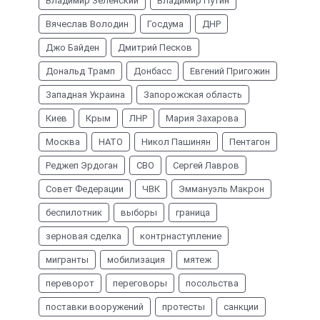
Владимир Зеленский
Владимир Путин
Вячеслав Володин
Госдума
ДНР
Джо Байден
Дмитрий Песков
Дональд Трамп
Донбасс
Евгений Пригожин
Западная Украина
Запорожская область
Киев
Крым
ЛНР
Мария Захарова
Москва
НАТО
Никол Пашинян
Пентагон
Реджеп Эрдоган
СВО
Сергей Лавров
Совет Федерации
ЧВК
Эммануэль Макрон
беспилотник
выборы
граница
зерновая сделка
контрнаступление
мигранты
мобилизация
мятеж
переворот
переговоры
посольства
поставки вооружений
протесты
санкции