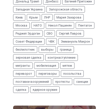
Дональд Трамп
Донбасс
Евгений Пригожин
Западная Украина
Запорожская область
Киев
Крым
ЛНР
Мария Захарова
Москва
НАТО
Никол Пашинян
Пентагон
Реджеп Эрдоган
СВО
Сергей Лавров
Совет Федерации
ЧВК
Эммануэль Макрон
беспилотник
выборы
граница
зерновая сделка
контрнаступление
мигранты
мобилизация
мятеж
переворот
переговоры
посольства
поставки вооружений
протесты
санкции
сделка
ядерное оружие