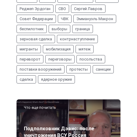
Реджеп Эрдоган
СВО
Сергей Лавров
Совет Федерации
ЧВК
Эммануэль Макрон
беспилотник
выборы
граница
зерновая сделка
контрнаступление
мигранты
мобилизация
мятеж
переворот
переговоры
посольства
поставки вооружений
протесты
санкции
сделка
ядерное оружие
Что еще почитать
Подполковник Дэвис: после
уничтожения ВСУ Россия