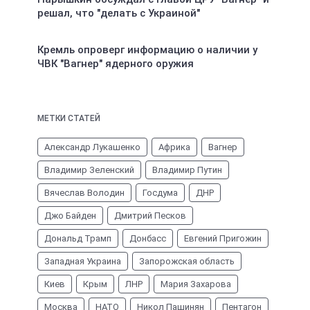
решал, что "делать с Украиной"
Кремль опроверг информацию о наличии у
ЧВК "Вагнер" ядерного оружия
МЕТКИ СТАТЕЙ
Александр Лукашенко
Африка
Вагнер
Владимир Зеленский
Владимир Путин
Вячеслав Володин
Госдума
ДНР
Джо Байден
Дмитрий Песков
Дональд Трамп
Донбасс
Евгений Пригожин
Западная Украина
Запорожская область
Киев
Крым
ЛНР
Мария Захарова
Москва
НАТО
Никол Пашинян
Пентагон