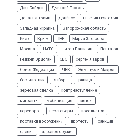
Джо Байден
Дмитрий Песков
Дональд Трамп
Донбасс
Евгений Пригожин
Западная Украина
Запорожская область
Киев
Крым
ЛНР
Мария Захарова
Москва
НАТО
Никол Пашинян
Пентагон
Реджеп Эрдоган
СВО
Сергей Лавров
Совет Федерации
ЧВК
Эммануэль Макрон
беспилотник
выборы
граница
зерновая сделка
контрнаступление
мигранты
мобилизация
мятеж
переворот
переговоры
посольства
поставки вооружений
протесты
санкции
сделка
ядерное оружие