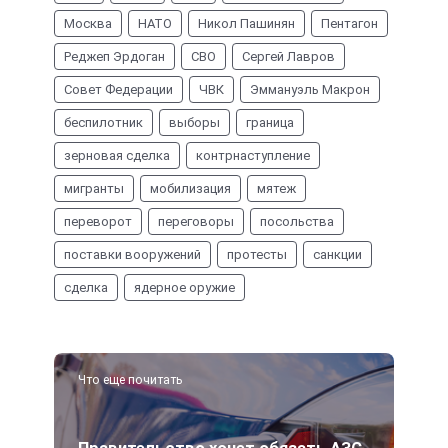
Москва
НАТО
Никол Пашинян
Пентагон
Реджеп Эрдоган
СВО
Сергей Лавров
Совет Федерации
ЧВК
Эммануэль Макрон
беспилотник
выборы
граница
зерновая сделка
контрнаступление
мигранты
мобилизация
мятеж
переворот
переговоры
посольства
поставки вооружений
протесты
санкции
сделка
ядерное оружие
Что еще почитать