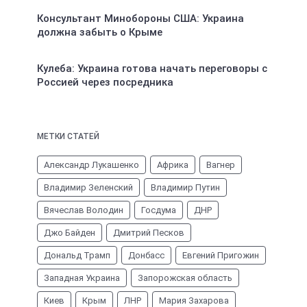
Консультант Минобороны США: Украина
должна забыть о Крыме
Кулеба: Украина готова начать переговоры с
Россией через посредника
МЕТКИ СТАТЕЙ
Александр Лукашенко
Африка
Вагнер
Владимир Зеленский
Владимир Путин
Вячеслав Володин
Госдума
ДНР
Джо Байден
Дмитрий Песков
Дональд Трамп
Донбасс
Евгений Пригожин
Западная Украина
Запорожская область
Киев
Крым
ЛНР
Мария Захарова