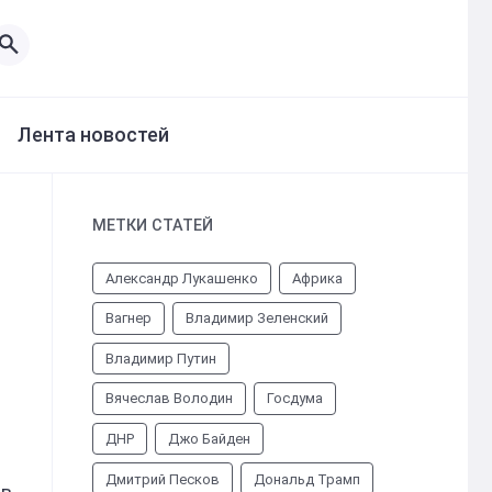
Лента новостей
МЕТКИ СТАТЕЙ
Александр Лукашенко
Африка
Вагнер
Владимир Зеленский
Владимир Путин
Вячеслав Володин
Госдума
ДНР
Джо Байден
Дмитрий Песков
Дональд Трамп