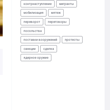
контрнаступление
мигранты
мобилизация
мятеж
переворот
переговоры
посольства
поставки вооружений
протесты
санкции
сделка
ядерное оружие