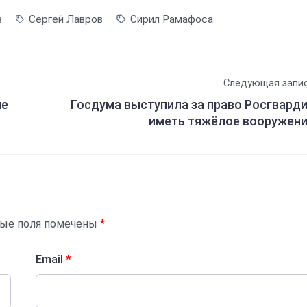
в
Сергей Лавров
Сирил Рамафоса
Следующая запи
ие
Госдума выступила за право Росгвард
иметь тяжёлое вооружен
ные поля помечены
*
Email
*