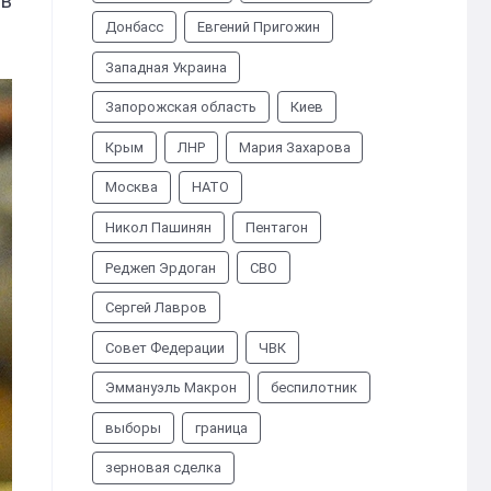
 в
Донбасс
Евгений Пригожин
Западная Украина
Запорожская область
Киев
Крым
ЛНР
Мария Захарова
Москва
НАТО
Никол Пашинян
Пентагон
Реджеп Эрдоган
СВО
Сергей Лавров
Совет Федерации
ЧВК
Эммануэль Макрон
беспилотник
выборы
граница
зерновая сделка