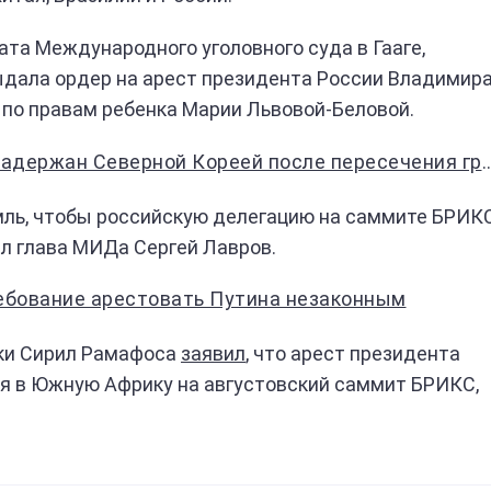
ата Международного уголовного суда в Гааге,
ыдала ордер на арест президента России Владимир
 по правам ребенка Марии Львовой-Беловой.
держан Северной Кореей после пересечения границы
мль, чтобы российскую делегацию на саммите БРИК
ил глава МИДа Сергей Лавров.
ебование арестовать Путина незаконным
ки Сирил Рамафоса
заявил
, что арест президента
ся в Южную Африку на августовский саммит БРИКС,