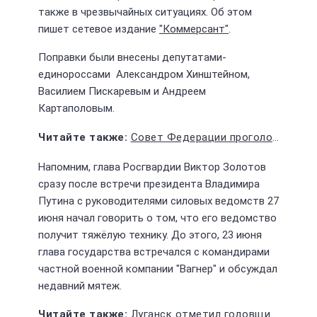
также в чрезвычайных ситуациях. Об этом
пишет сетевое издание
"Коммерсант"
.
Поправки были внесены депутатами-
единороссами Александром Хинштейном,
Василием Пискаревым и Андреем
Картаполовым.
Совет Федерации проголосовал за внедрение в России цифрового рубля
Напомним, глава Росгвардии Виктор Золотов
сразу после встречи президента Владимира
Путина с руководителями силовых ведомств 27
июня начал говорить о том, что его ведомство
получит тяжёлую технику. До этого, 23 июня
глава государства встречался с командирами
частной военной компании "Вагнер" и обсуждал
недавний мятеж.
Луганск отметил годовщину начала СВО открытием памятника