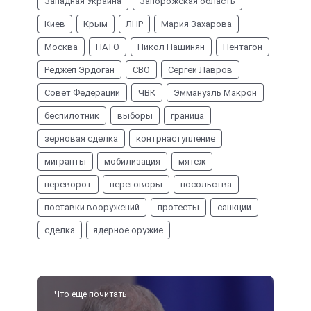
Западная Украина
Запорожская область
Киев
Крым
ЛНР
Мария Захарова
Москва
НАТО
Никол Пашинян
Пентагон
Реджеп Эрдоган
СВО
Сергей Лавров
Совет Федерации
ЧВК
Эммануэль Макрон
беспилотник
выборы
граница
зерновая сделка
контрнаступление
мигранты
мобилизация
мятеж
переворот
переговоры
посольства
поставки вооружений
протесты
санкции
сделка
ядерное оружие
Что еще почитать