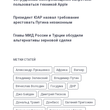
пользоваться техникой Apple
Президент ЮАР назвал требование
арестовать Путина незаконным
Главы МИД России и Турции обсудили
альтернативы зерновой сделке
МЕТКИ СТАТЕЙ
Александр Лукашенко
Африка
Вагнер
Владимир Зеленский
Владимир Путин
Вячеслав Володин
Госдума
ДНР
Джо Байден
Дмитрий Песков
Дональд Трамп
Донбасс
Евгений Пригожин