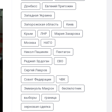
Донбасс
Евгений Пригожин
Западная Украина
Запорожская область
Киев
Крым
ЛНР
Мария Захарова
Москва
НАТО
Никол Пашинян
Пентагон
Реджеп Эрдоган
СВО
Сергей Лавров
Совет Федерации
ЧВК
Эммануэль Макрон
беспилотник
выборы
граница
зерновая сделка