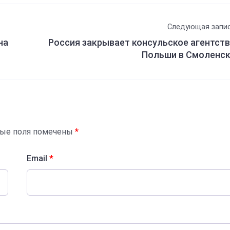
Следующая запи
на
Россия закрывает консульское агентст
Польши в Смоленс
ные поля помечены
*
Email
*