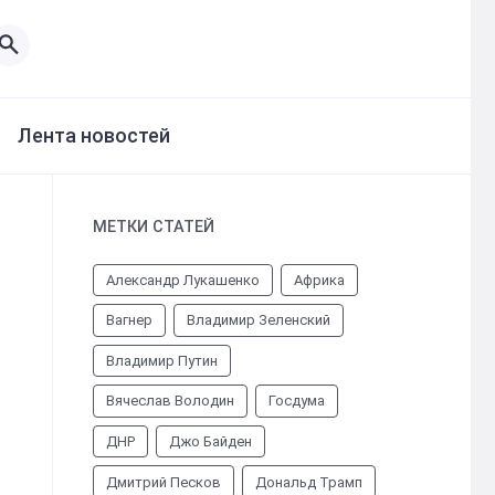
Лента новостей
МЕТКИ СТАТЕЙ
Александр Лукашенко
Африка
Вагнер
Владимир Зеленский
Владимир Путин
Вячеслав Володин
Госдума
ДНР
Джо Байден
Дмитрий Песков
Дональд Трамп