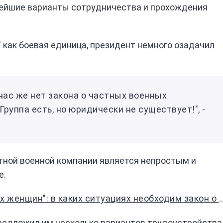
нейшие варианты сотрудничества и прохождения
" как боевая единица, президент немного озадачил
 нас же нет закона о частных военных
Группа есть, но юридически не существует!", -
стной военной компании является непростым и
е.
енщин": в каких ситуациях необходим закон о русофобии
предложил им несколько вариантов трудоустройства