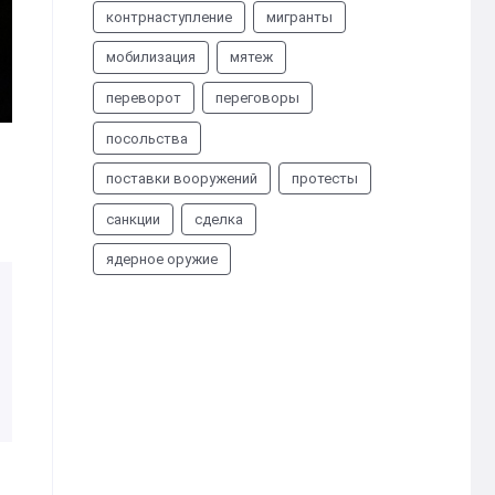
контрнаступление
мигранты
мобилизация
мятеж
переворот
переговоры
посольства
поставки вооружений
протесты
санкции
сделка
ядерное оружие