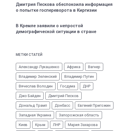
Дмитрия Пескова обеспокоила информация
о попытке госпереворота в Киргизии
В Кремле заявили о непростой
демографической ситуации в стране
МЕТКИ СТАТЕЙ
Александр Лукашенко
Африка
Вагнер
Владимир Зеленский
Владимир Путин
Вячеслав Володин
Госдума
ДНР
Джо Байден
Дмитрий Песков
Дональд Трамп
Донбасс
Евгений Пригожин
Западная Украина
Запорожская область
Киев
Крым
ЛНР
Мария Захарова