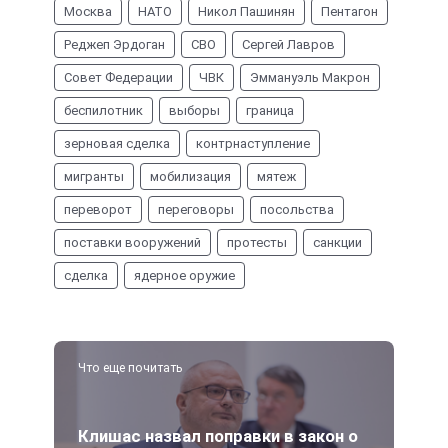
Москва
НАТО
Никол Пашинян
Пентагон
Реджеп Эрдоган
СВО
Сергей Лавров
Совет Федерации
ЧВК
Эммануэль Макрон
беспилотник
выборы
граница
зерновая сделка
контрнаступление
мигранты
мобилизация
мятеж
переворот
переговоры
посольства
поставки вооружений
протесты
санкции
сделка
ядерное оружие
Что еще почитать
Клишас назвал поправки в закон о