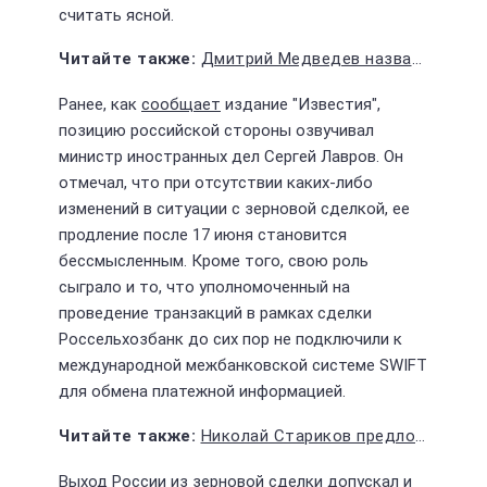
считать ясной.
Дмитрий Медведев назвал оправданным уничтожение кабельной связи врага
Ранее, как
сообщает
издание "Известия",
позицию российской стороны озвучивал
министр иностранных дел Сергей Лавров. Он
отмечал, что при отсутствии каких-либо
изменений в ситуации с зерновой сделкой, ее
продление после 17 июня становится
бессмысленным. Кроме того, свою роль
сыграло и то, что уполномоченный на
проведение транзакций в рамках сделки
Россельхозбанк до сих пор не подключили к
международной межбанковской системе SWIFT
для обмена платежной информацией.
Николай Стариков предложил сделать службу в армии условием для получения гражданства РФ
Выход России из зерновой сделки допускал и