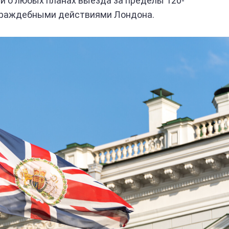
й о любых планах выезда за пределы 120-
 враждебными действиями Лондона.