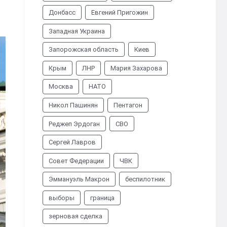
Донбасс
Евгений Пригожин
Западная Украина
Запорожская область
Киев
Крым
ЛНР
Мария Захарова
Москва
НАТО
Никол Пашинян
Пентагон
Реджеп Эрдоган
СВО
Сергей Лавров
Совет Федерации
ЧВК
Эммануэль Макрон
беспилотник
выборы
граница
зерновая сделка