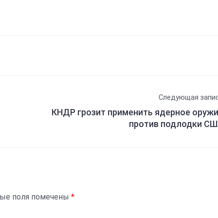
Следующая запи
КНДР грозит применить ядерное оруж
против подлодки С
ные поля помечены
*