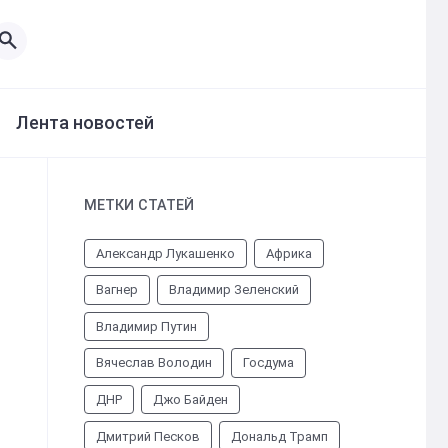
Лента новостей
МЕТКИ СТАТЕЙ
Александр Лукашенко
Африка
Вагнер
Владимир Зеленский
Владимир Путин
Вячеслав Володин
Госдума
ДНР
Джо Байден
Дмитрий Песков
Дональд Трамп