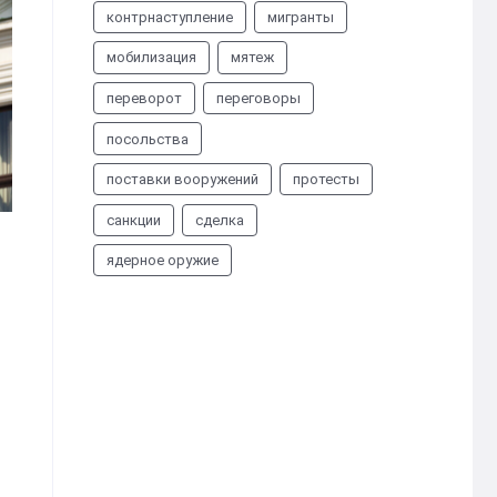
контрнаступление
мигранты
мобилизация
мятеж
переворот
переговоры
посольства
поставки вооружений
протесты
санкции
сделка
ядерное оружие