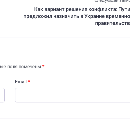
Следующая запи
Как вариант решения конфликта: Пут
предложил назначить в Украине временн
правительст
ные поля помечены
*
Email
*