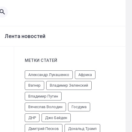
Лента новостей
МЕТКИ СТАТЕЙ
Александр Лукашенко
Африка
Вагнер
Владимир Зеленский
Владимир Путин
Вячеслав Володин
Госдума
ДНР
Джо Байден
Дмитрий Песков
Дональд Трамп