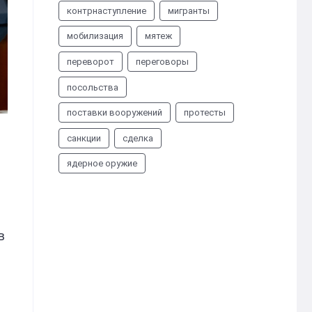
контрнаступление
мигранты
мобилизация
мятеж
переворот
переговоры
посольства
поставки вооружений
протесты
санкции
сделка
ядерное оружие
в