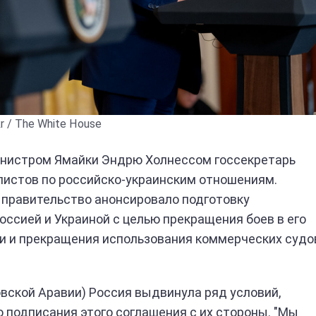
r / The White House
инистром Ямайки Эндрю Холнессом госсекретарь
листов по российско-украинским отношениям.
е правительство анонсировало подготовку
ссией и Украиной с целью прекращения боев в его
ии и прекращения использования коммерческих судо
овской Аравии) Россия выдвинула ряд условий,
подписания этого соглашения с их стороны. "Мы