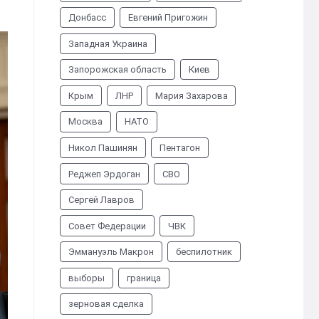
Донбасс
Евгений Пригожин
Западная Украина
Запорожская область
Киев
Крым
ЛНР
Мария Захарова
Москва
НАТО
Никол Пашинян
Пентагон
Реджеп Эрдоган
СВО
Сергей Лавров
Совет Федерации
ЧВК
Эммануэль Макрон
беспилотник
выборы
граница
зерновая сделка