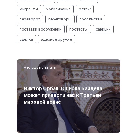
мигранты
мобилизация
мятеж
переворот
переговоры
посольства
поставки вооружений
протесты
санкции
сделка
ядерное оружие
Что еще почитать
Виктор Орбан: Ошибка Байдена
может привести нас к Третьей
мировой войне