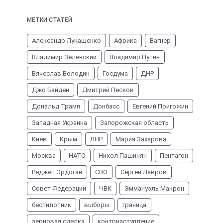
МЕТКИ СТАТЕЙ
Александр Лукашенко
Африка
Вагнер
Владимир Зеленский
Владимир Путин
Вячеслав Володин
Госдума
ДНР
Джо Байден
Дмитрий Песков
Дональд Трамп
Донбасс
Евгений Пригожин
Западная Украина
Запорожская область
Киев
Крым
ЛНР
Мария Захарова
Москва
НАТО
Никол Пашинян
Пентагон
Реджеп Эрдоган
СВО
Сергей Лавров
Совет Федерации
ЧВК
Эммануэль Макрон
беспилотник
выборы
граница
зерновая сделка
контрнаступление