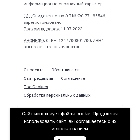
информационно-справочный характер.
18+
Свидетельство ЭЛ № ФС 77 - 85546;
зарегистрировано
Роскомнадзором
11.07.2023.
АНОИНФО
; ОГРН: 1247700801700; ИНН/
КПП: 9709119500/320001001
О проекте
Обратная связь
Сайт редакции
Соглашение
Про Cookies
Обработка персональных данных
Сайт использует файлы cookie. Продолжая
Политологика ©
2026
· Сделано в
РунетЛаб –
использовать сайт, вы соглашаетесь с
их
Сайты и CRM
.
использованием
Логично о политике (логика политических решений)