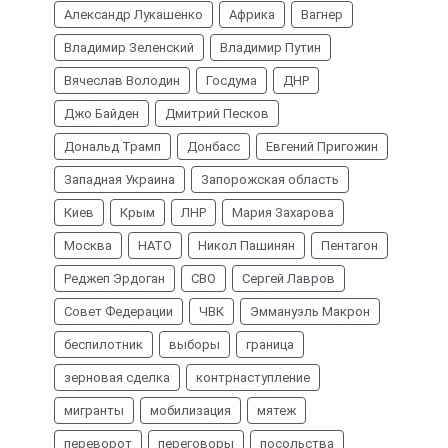
Александр Лукашенко
Африка
Вагнер
Владимир Зеленский
Владимир Путин
Вячеслав Володин
Госдума
ДНР
Джо Байден
Дмитрий Песков
Дональд Трамп
Донбасс
Евгений Пригожин
Западная Украина
Запорожская область
Киев
Крым
ЛНР
Мария Захарова
Москва
НАТО
Никол Пашинян
Пентагон
Реджеп Эрдоган
СВО
Сергей Лавров
Совет Федерации
ЧВК
Эммануэль Макрон
беспилотник
выборы
граница
зерновая сделка
контрнаступление
мигранты
мобилизация
мятеж
переворот
переговоры
посольства