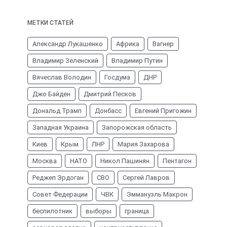
МЕТКИ СТАТЕЙ
Александр Лукашенко
Африка
Вагнер
Владимир Зеленский
Владимир Путин
Вячеслав Володин
Госдума
ДНР
Джо Байден
Дмитрий Песков
Дональд Трамп
Донбасс
Евгений Пригожин
Западная Украина
Запорожская область
Киев
Крым
ЛНР
Мария Захарова
Москва
НАТО
Никол Пашинян
Пентагон
Реджеп Эрдоган
СВО
Сергей Лавров
Совет Федерации
ЧВК
Эммануэль Макрон
беспилотник
выборы
граница