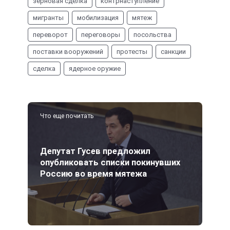
зерновая сделка
контрнаступление
мигранты
мобилизация
мятеж
переворот
переговоры
посольства
поставки вооружений
протесты
санкции
сделка
ядерное оружие
Что еще почитать
Депутат Гусев предложил
опубликовать списки покинувших
Россию во время мятежа