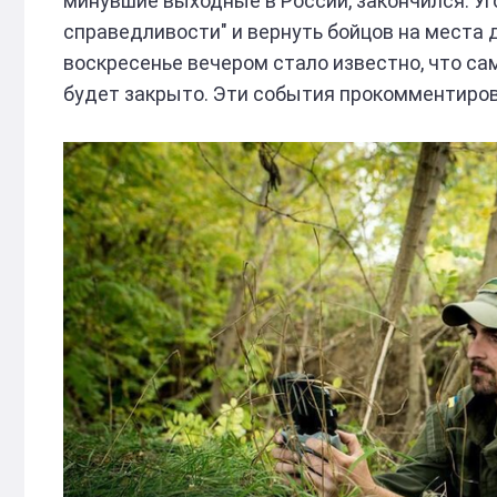
минувшие выходные в России, закончился. У
справедливости" и вернуть бойцов на места 
воскресенье вечером стало известно, что сам
будет закрыто. Эти события прокомментиров