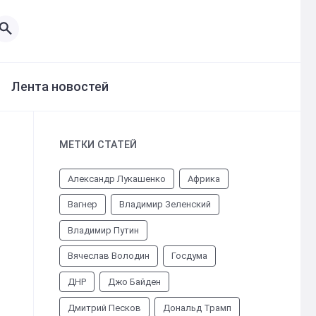
Лента новостей
МЕТКИ СТАТЕЙ
Александр Лукашенко
Африка
Вагнер
Владимир Зеленский
Владимир Путин
Вячеслав Володин
Госдума
ДНР
Джо Байден
Дмитрий Песков
Дональд Трамп