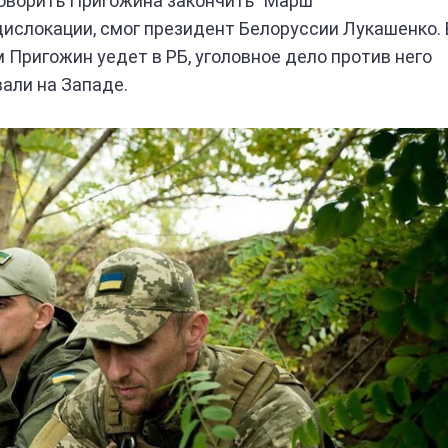
говорить Пригожина закончить "Марш
дислокации, смог президент Белоруссии Лукашенко. 
 Пригожин уедет в РБ, уголовное дело против него
али на Западе.