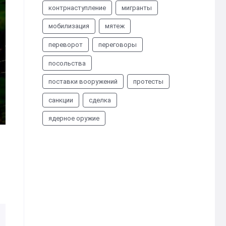
контрнаступление
мигранты
мобилизация
мятеж
переворот
переговоры
посольства
поставки вооружений
протесты
санкции
сделка
ядерное оружие