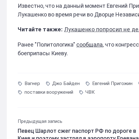
Известно, что на данный момент Евгений При
Лукашенко во время речи во Дворце Независим
Лукашенко попросил не дел
Ранее "Политологика"
сообщала
, что конгре
боеприпасы Киеву.
Вагнер
Джо Байден
Евгений Пригожин
поставки вооружений
ЧВК
Предыдущая запись
Певец Шарлот сжег паспорт РФ по дороге в
Киев и поэтому застрял в аэропорту Еревана