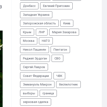
Донбасс
Евгений Пригожин
В
Западная Украина
Запорожская область
Киев
Крым
ЛНР
Мария Захарова
Москва
НАТО
Никол Пашинян
Пентагон
Реджеп Эрдоган
СВО
Сергей Лавров
Совет Федерации
ЧВК
Эммануэль Макрон
беспилотник
выборы
граница
зерновая сделка