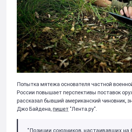
Попытка мятежа основателя частной военной 
России повышает перспективы поставок оруж
рассказал бывший американский чиновник, 
Джо Байдена,
пишет
"Лента.ру".
"Позиции союзников, настаивавших на 