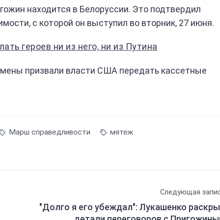
гожин находится в Белоруссии. Это подтвердил
ости, с которой он выступил во вторник, 27 июня.
ать героев ни из него, ни из Путина
ссмены призвали власти США передать кассетные
Марш справедливости
мятеж
Следующая запи
"Долго я его убеждал": Лукашенко раскр
детали переговоров с Пригожин