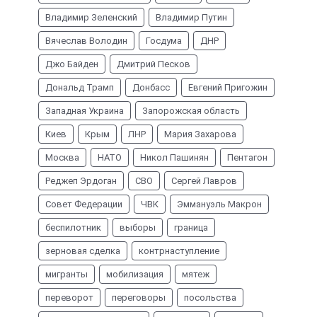
Владимир Зеленский
Владимир Путин
Вячеслав Володин
Госдума
ДНР
Джо Байден
Дмитрий Песков
Дональд Трамп
Донбасс
Евгений Пригожин
Западная Украина
Запорожская область
Киев
Крым
ЛНР
Мария Захарова
Москва
НАТО
Никол Пашинян
Пентагон
Реджеп Эрдоган
СВО
Сергей Лавров
Совет Федерации
ЧВК
Эммануэль Макрон
беспилотник
выборы
граница
зерновая сделка
контрнаступление
мигранты
мобилизация
мятеж
переворот
переговоры
посольства