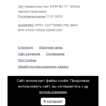
18+
Свидетельство ЭЛ № ФС 77 - 85546;
зарегистрировано
Роскомнадзором
11.07.2023.
АНОИНФО
; ОГРН: 1247700801700; ИНН/
КПП: 9709119500/320001001
О проекте
Обратная связь
Сайт редакции
Соглашение
Про Cookies
Обработка персональных данных
Сайт использует файлы cookie. Продолжая
Политологика ©
2026
· Сделано в
РунетЛаб –
использовать сайт, вы соглашаетесь с
их
Сайты и CRM
.
использованием
Логично о политике (логика политических решений)
Я согласен!