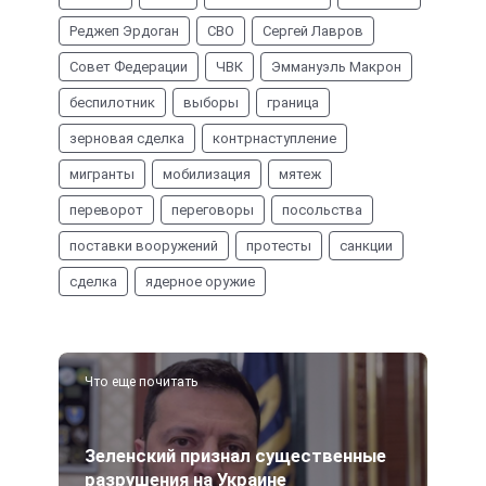
Реджеп Эрдоган
СВО
Сергей Лавров
Совет Федерации
ЧВК
Эммануэль Макрон
беспилотник
выборы
граница
зерновая сделка
контрнаступление
мигранты
мобилизация
мятеж
переворот
переговоры
посольства
поставки вооружений
протесты
санкции
сделка
ядерное оружие
Что еще почитать
Зеленский признал существенные
разрушения на Украине