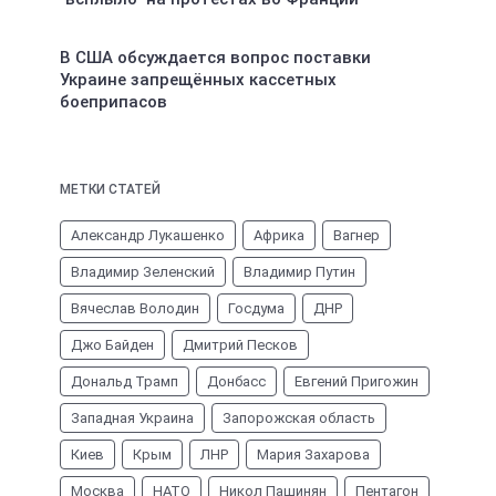
В США обсуждается вопрос поставки
Украине запрещённых кассетных
боеприпасов
МЕТКИ СТАТЕЙ
Александр Лукашенко
Африка
Вагнер
Владимир Зеленский
Владимир Путин
Вячеслав Володин
Госдума
ДНР
Джо Байден
Дмитрий Песков
Дональд Трамп
Донбасс
Евгений Пригожин
Западная Украина
Запорожская область
Киев
Крым
ЛНР
Мария Захарова
Москва
НАТО
Никол Пашинян
Пентагон