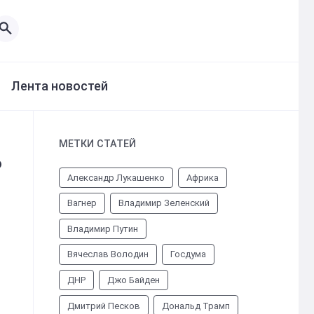
Лента новостей
МЕТКИ СТАТЕЙ
ь
Александр Лукашенко
Африка
Вагнер
Владимир Зеленский
Владимир Путин
Вячеслав Володин
Госдума
ДНР
Джо Байден
Дмитрий Песков
Дональд Трамп