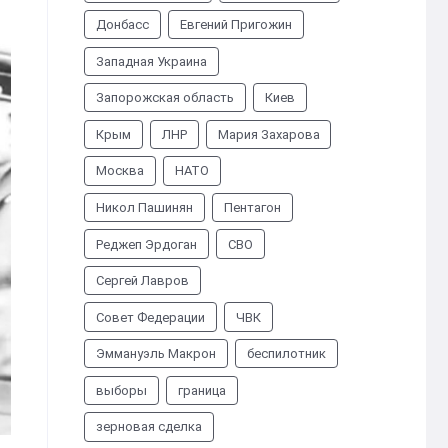
Донбасс
Евгений Пригожин
Западная Украина
Запорожская область
Киев
Крым
ЛНР
Мария Захарова
Москва
НАТО
Никол Пашинян
Пентагон
Реджеп Эрдоган
СВО
Сергей Лавров
Совет Федерации
ЧВК
Эммануэль Макрон
беспилотник
выборы
граница
зерновая сделка