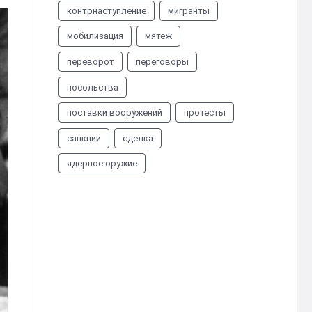
контрнаступление
мигранты
мобилизация
мятеж
переворот
переговоры
посольства
поставки вооружений
протесты
санкции
сделка
ядерное оружие