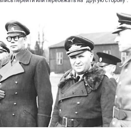
лись перейти или перебежать на "другую сторону".