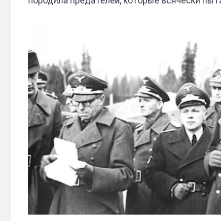
породила предателей, которые всячески пыта