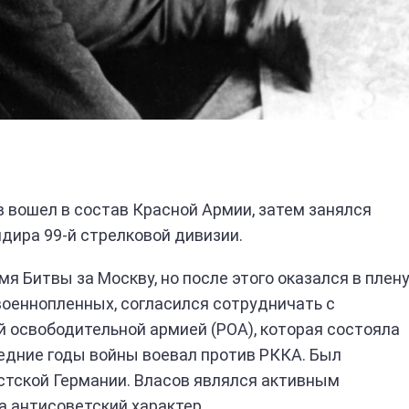
в вошел в состав Красной Армии, затем занялся
дира 99-й стрелковой дивизии.
мя Битвы за Москву, но после этого оказался в плен
военнопленных, согласился сотрудничать с
й освободительной армией (РОА), которая состояла
следние годы войны воевал против РККА. Был
стской Германии. Власов являлся активным
а антисоветский характер.