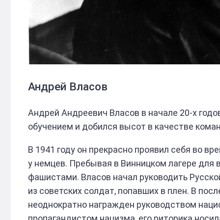
Андрей Власов
Андрей Андреевич Власов в начале 20-х годо
обучением и добился высот в качестве коман
В 1941 году он прекрасно проявил себя во вре
у немцев. Пребывая в Винницком лагере для 
фашистами. Власов начал руководить Русско
из советских солдат, попавших в плен. В по
неоднократно награжден руководством наци
пропагандистом нацизма, его риторика носил